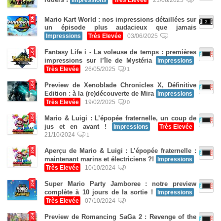
Mario Kart World : nos impressions détaillées sur
un épisode plus audacieux que jamais
Impressions
Très Elevée
03/06/2025
Fantasy Life i - La voleuse de temps : premières
impressions sur l’île de Mystéria
Impressions
Très Elevée
26/05/2025
1
Preview de Xenoblade Chronicles X, Définitive
Edition : à la (re)découverte de Mira
Impressions
Très Elevée
19/02/2025
0
Mario & Luigi : L’épopée fraternelle, un coup de
jus et en avant !
Impressions
Très Elevée
21/10/2024
1
Aperçu de Mario & Luigi : L’épopée fraternelle :
maintenant marins et électriciens ?!
Impressions
Très Elevée
10/10/2024
Super Mario Party Jamboree : notre preview
complète à 10 jours de la sortie !
Impressions
Très Elevée
07/10/2024
Preview de Romancing SaGa 2 : Revenge of the