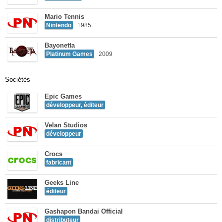
Mario Tennis
Nintendo
1985
Bayonetta
Platinum Games
2009
Sociétés
Epic Games
développeur, éditeur
Velan Studios
développeur
Crocs
fabricant
Geeks Line
éditeur
Gashapon Bandai Official
distributeur