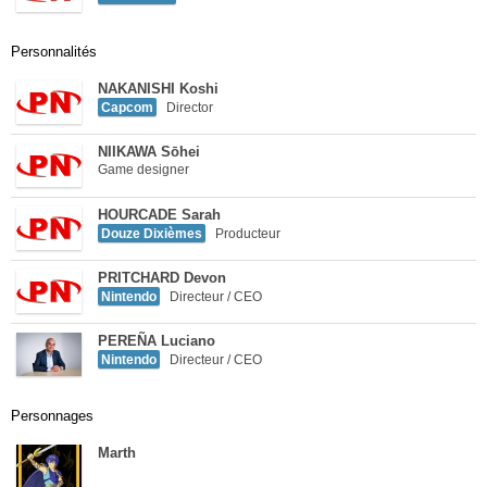
Personnalités
NAKANISHI Koshi
Capcom
Director
NIIKAWA Sōhei
Game designer
HOURCADE Sarah
Douze Dixièmes
Producteur
PRITCHARD Devon
Nintendo
Directeur / CEO
PEREÑA Luciano
Nintendo
Directeur / CEO
Personnages
Marth