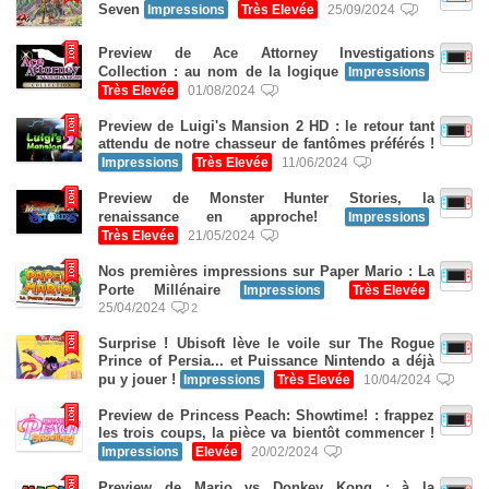
Seven
Impressions
Très Elevée
25/09/2024
Preview de Ace Attorney Investigations
Collection : au nom de la logique
Impressions
Très Elevée
01/08/2024
Preview de Luigi's Mansion 2 HD : le retour tant
attendu de notre chasseur de fantômes préférés !
Impressions
Très Elevée
11/06/2024
Preview de Monster Hunter Stories, la
renaissance en approche!
Impressions
Très Elevée
21/05/2024
Nos premières impressions sur Paper Mario : La
Porte Millénaire
Impressions
Très Elevée
25/04/2024
2
Surprise ! Ubisoft lève le voile sur The Rogue
Prince of Persia... et Puissance Nintendo a déjà
pu y jouer !
Impressions
Très Elevée
10/04/2024
Preview de Princess Peach: Showtime! : frappez
les trois coups, la pièce va bientôt commencer !
Impressions
Elevée
20/02/2024
Preview de Mario vs Donkey Kong : à la