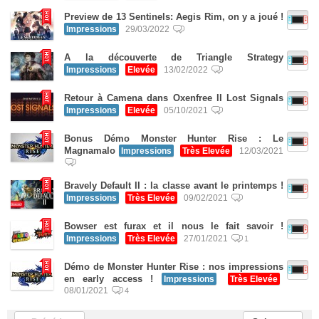
Preview de 13 Sentinels: Aegis Rim, on y a joué !
Impressions
29/03/2022
A la découverte de Triangle Strategy
Impressions
Elevée
13/02/2022
Retour à Camena dans Oxenfree II Lost Signals
Impressions
Elevée
05/10/2021
Bonus Démo Monster Hunter Rise : Le
Magnamalo
Impressions
Très Elevée
12/03/2021
Bravely Default II : la classe avant le printemps !
Impressions
Très Elevée
09/02/2021
Bowser est furax et il nous le fait savoir !
Impressions
Très Elevée
27/01/2021
1
Démo de Monster Hunter Rise : nos impressions
en early access !
Impressions
Très Elevée
08/01/2021
4