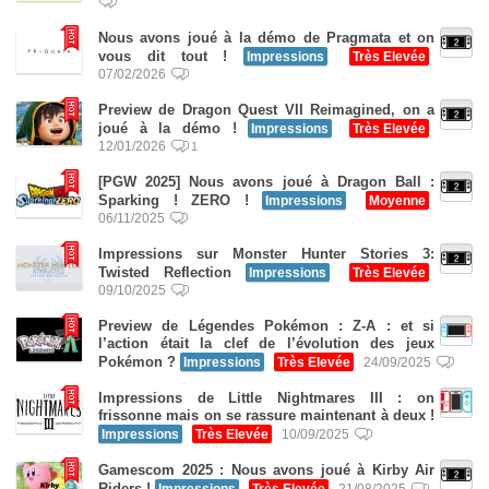
Nous avons joué à la démo de Pragmata et on
vous dit tout !
Impressions
Très Elevée
07/02/2026
Preview de Dragon Quest VII Reimagined, on a
joué à la démo !
Impressions
Très Elevée
12/01/2026
1
[PGW 2025] Nous avons joué à Dragon Ball :
Sparking ! ZERO !
Impressions
Moyenne
06/11/2025
Impressions sur Monster Hunter Stories 3:
Twisted Reflection
Impressions
Très Elevée
09/10/2025
Preview de Légendes Pokémon : Z-A : et si
l’action était la clef de l’évolution des jeux
Pokémon ?
Impressions
Très Elevée
24/09/2025
Impressions de Little Nightmares III : on
frissonne mais on se rassure maintenant à deux !
Impressions
Très Elevée
10/09/2025
Gamescom 2025 : Nous avons joué à Kirby Air
Riders !
Impressions
Très Elevée
21/08/2025