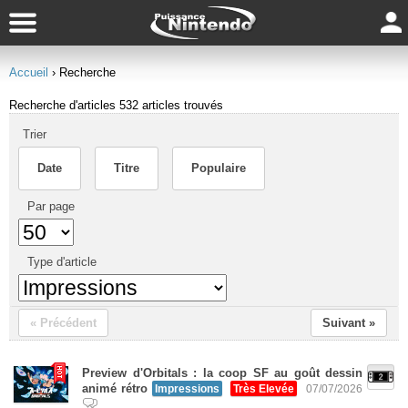
Accueil
› Recherche
Recherche d'articles
532 articles trouvés
Trier
Date
Titre
Populaire
Par page
Type d'article
« Précédent
Suivant »
Preview d'Orbitals : la coop SF au goût dessin
animé rétro
Impressions
Très Elevée
07/07/2026