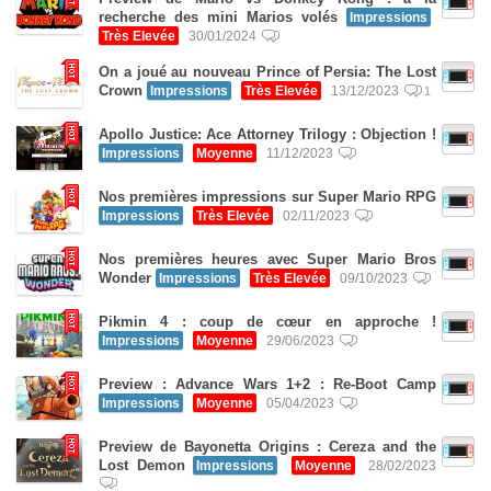
recherche des mini Marios volés
Impressions
Très Elevée
30/01/2024
On a joué au nouveau Prince of Persia: The Lost
Crown
Impressions
Très Elevée
13/12/2023
1
Apollo Justice: Ace Attorney Trilogy : Objection !
Impressions
Moyenne
11/12/2023
Nos premières impressions sur Super Mario RPG
Impressions
Très Elevée
02/11/2023
Nos premières heures avec Super Mario Bros
Wonder
Impressions
Très Elevée
09/10/2023
Pikmin 4 : coup de cœur en approche !
Impressions
Moyenne
29/06/2023
Preview : Advance Wars 1+2 : Re-Boot Camp
Impressions
Moyenne
05/04/2023
Preview de Bayonetta Origins : Cereza and the
Lost Demon
Impressions
Moyenne
28/02/2023