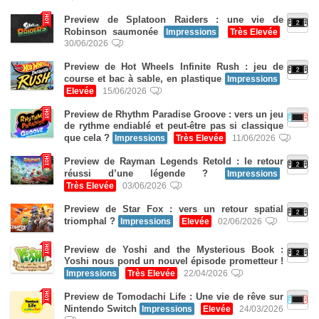
Preview de Splatoon Raiders : une vie de
Robinson saumonée
Impressions
Très Elevée
30/06/2026
Preview de Hot Wheels Infinite Rush : jeu de
course et bac à sable, en plastique
Impressions
Elevée
15/06/2026
Preview de Rhythm Paradise Groove : vers un jeu
de rythme endiablé et peut-être pas si classique
que cela ?
Impressions
Très Elevée
11/06/2026
Preview de Rayman Legends Retold : le retour
réussi d’une légende ?
Impressions
Très Elevée
03/06/2026
Preview de Star Fox : vers un retour spatial
triomphal ?
Impressions
Elevée
02/06/2026
Preview de Yoshi and the Mysterious Book :
Yoshi nous pond un nouvel épisode prometteur !
Impressions
Très Elevée
22/04/2026
Preview de Tomodachi Life : Une vie de rêve sur
Nintendo Switch
Impressions
Elevée
24/03/2026