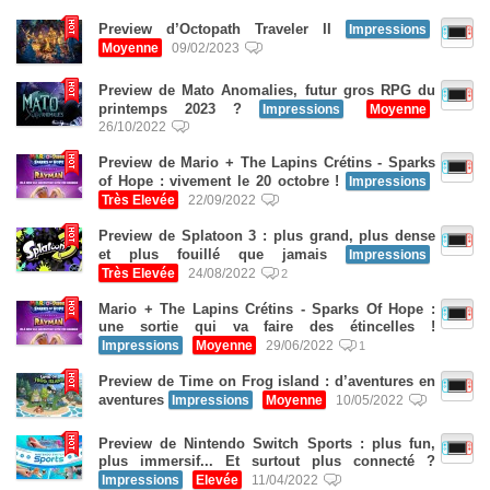
Preview d’Octopath Traveler II
Impressions
Moyenne
09/02/2023
Preview de Mato Anomalies, futur gros RPG du
printemps 2023 ?
Impressions
Moyenne
26/10/2022
Preview de Mario + The Lapins Crétins - Sparks
of Hope : vivement le 20 octobre !
Impressions
Très Elevée
22/09/2022
Preview de Splatoon 3 : plus grand, plus dense
et plus fouillé que jamais
Impressions
Très Elevée
24/08/2022
2
Mario + The Lapins Crétins - Sparks Of Hope :
une sortie qui va faire des étincelles !
Impressions
Moyenne
29/06/2022
1
Preview de Time on Frog island : d’aventures en
aventures
Impressions
Moyenne
10/05/2022
Preview de Nintendo Switch Sports : plus fun,
plus immersif... Et surtout plus connecté ?
Impressions
Elevée
11/04/2022