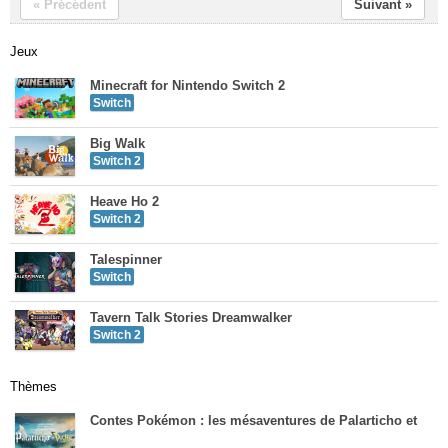
« Précédent
Suivant »
Jeux
Minecraft for Nintendo Switch 2
Switch
Big Walk
Switch 2
Heave Ho 2
Switch 2
Talespinner
Switch
Tavern Talk Stories Dreamwalker
Switch 2
Thèmes
Contes Pokémon : les mésaventures de Palarticho et