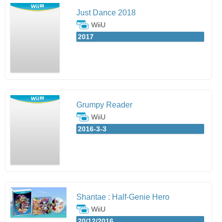
Just Dance 2018
WiiU
2017
Grumpy Reader
WiiU
2016-3-3
Shantae : Half-Genie Hero
WiiU
20/12/2016