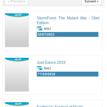
« Précédent
Suivant »
SturmFront: The Mutant War - Übel
Edition
WiiU
02/07/2021
Just Dance 2019
WiiU
??/10/2018
Earthlock: Festival of Magic