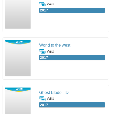
WiiU
2017
World to the west
WiiU
2017
Ghost Blade HD
WiiU
2017