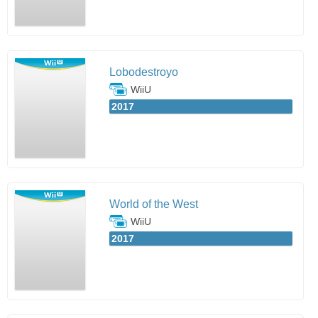
Lobodestroyo
WiiU
2017
World of the West
WiiU
2017