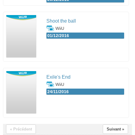
Shoot the ball
WiiU
01/12/2016
Exile's End
WiiU
24/11/2016
« Précédent
Suivant »