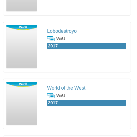
Lobodestroyo
WiiU
2017
World of the West
WiiU
2017