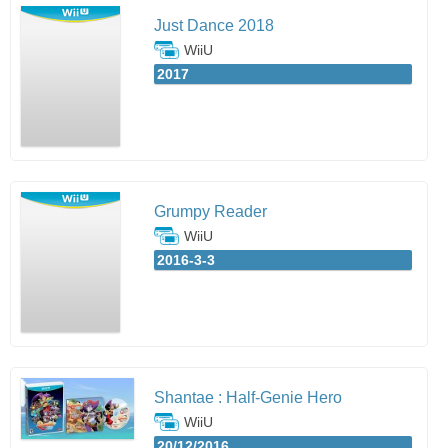
Just Dance 2018
WiiU
2017
Grumpy Reader
WiiU
2016-3-3
Shantae : Half-Genie Hero
WiiU
20/12/2016