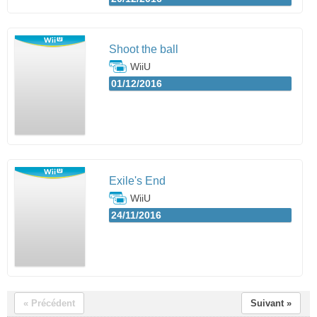
Shoot the ball
WiiU
01/12/2016
Exile's End
WiiU
24/11/2016
« Précédent
Suivant »