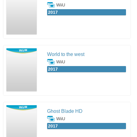
WiiU
2017
World to the west
WiiU
2017
Ghost Blade HD
WiiU
2017