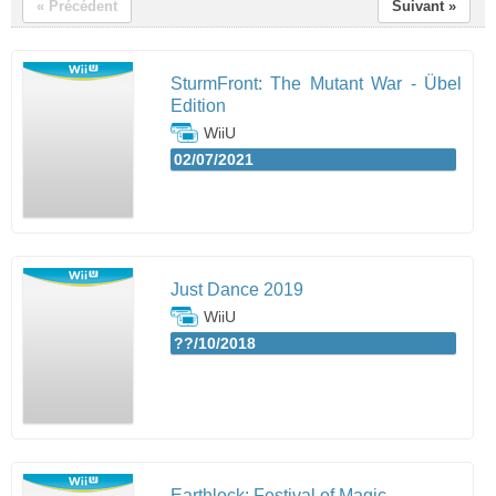
« Précédent
Suivant »
SturmFront: The Mutant War - Übel
Edition
WiiU
02/07/2021
Just Dance 2019
WiiU
??/10/2018
Earthlock: Festival of Magic