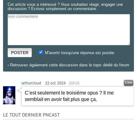
Cet article vous a intéressé ? Vous souhaitez réagir, engager une
discussion ? Ecrivez simplement un commentaire.
POSTER
M'avertir lorsqu'une réponse est postée
›
Retrouvez également cette discussion dans le topic dédié du forum
Citer
arthurcloud
22 oct. 2024
20h16
C’est seulement le troisième opus ? Il me
semblait en avoir fait plus que ça.
LE TOUT DERNIER PNCAST