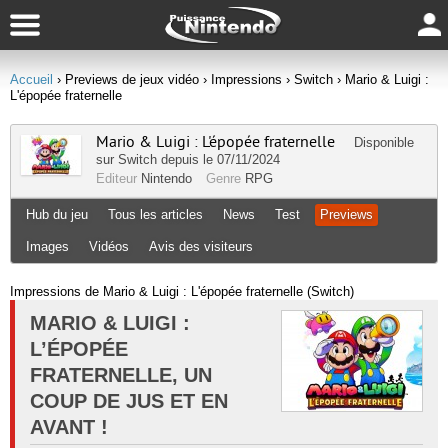
Accueil
› Previews de jeux vidéo
› Impressions
› Switch
› Mario & Luigi :
L'épopée fraternelle
Mario & Luigi : L'épopée fraternelle
Disponible
sur
Switch
depuis le 07/11/2024
Editeur
Nintendo
Genre
RPG
Hub du jeu
Tous les articles
News
Test
Previews
Images
Vidéos
Avis des visiteurs
Impressions de Mario & Luigi : L'épopée fraternelle (Switch)
MARIO & LUIGI :
L’ÉPOPÉE
FRATERNELLE, UN
COUP DE JUS ET EN
AVANT !