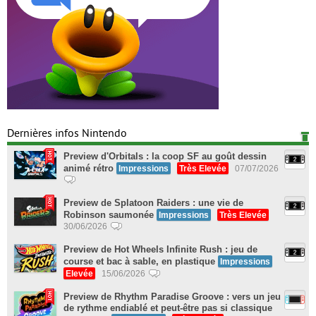
Dernières infos Nintendo
Preview d'Orbitals : la coop SF au goût dessin
animé rétro
Impressions
Très Elevée
07/07/2026
Preview de Splatoon Raiders : une vie de
Robinson saumonée
Impressions
Très Elevée
30/06/2026
Preview de Hot Wheels Infinite Rush : jeu de
course et bac à sable, en plastique
Impressions
Elevée
15/06/2026
Preview de Rhythm Paradise Groove : vers un jeu
de rythme endiablé et peut-être pas si classique