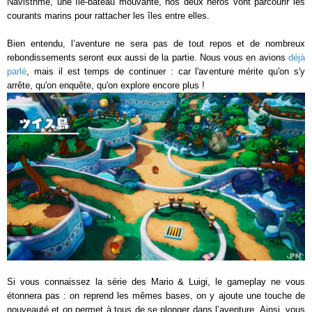
Navisthme, une île-bateau mouvante, nos deux héros vont parcourir les
courants marins pour rattacher les îles entre elles.
Bien entendu, l’aventure ne sera pas de tout repos et de nombreux
rebondissements seront eux aussi de la partie. Nous vous en avions
déjà
parlé
, mais il est temps de continuer : car l'aventure mérite qu'on s'y
arrête, qu'on enquête, qu'on explore encore plus !
Si vous connaissez la série des Mario & Luigi, le gameplay ne vous
étonnera pas : on reprend les mêmes bases, on y ajoute une touche de
nouveauté et on permet à tous de se plonger dans l’aventure. Ainsi, vous