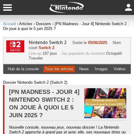
Accueil
› Articles
› Dossiers
› [PN Madness - Jour 4] Nintendo Switch 2 :
On joue à quoi le 5 juin 2025 ?
Nintendo Switch 2
Sortie le
05/06/2025
Nom
court
Switch 2
Line-up
197 jeux
Jeu populaire du moment
Octopath
Traveler
Hub de la console
Tous les articles
News
Images
Vidéos
Dossier Nintendo Switch 2 (Switch 2)
[PN MADNESS - JOUR 4]
NINTENDO SWITCH 2 :
ON JOUE À QUOI LE 5
JUIN 2025 ?
Nouvelle console, nouveau jeux, nouveau dossier ! La Nintendo
Switch 2 approche à grand pas et avec elle, ses nouveaux titres ou