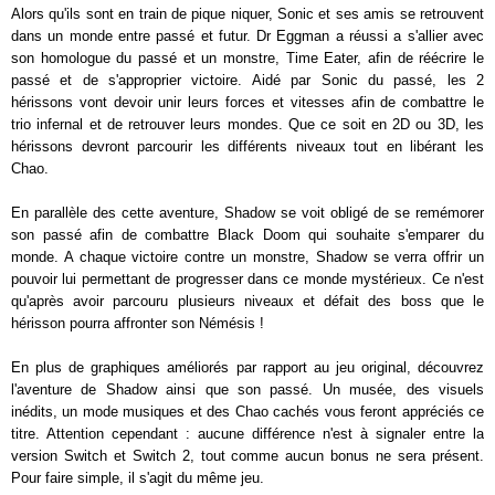
Alors qu'ils sont en train de pique niquer, Sonic et ses amis se retrouvent
dans un monde entre passé et futur. Dr Eggman a réussi a s'allier avec
son homologue du passé et un monstre, Time Eater, afin de réécrire le
passé et de s'approprier victoire. Aidé par Sonic du passé, les 2
hérissons vont devoir unir leurs forces et vitesses afin de combattre le
trio infernal et de retrouver leurs mondes. Que ce soit en 2D ou 3D, les
hérissons devront parcourir les différents niveaux tout en libérant les
Chao.
En parallèle des cette aventure, Shadow se voit obligé de se remémorer
son passé afin de combattre Black Doom qui souhaite s'emparer du
monde. A chaque victoire contre un monstre, Shadow se verra offrir un
pouvoir lui permettant de progresser dans ce monde mystérieux. Ce n'est
qu'après avoir parcouru plusieurs niveaux et défait des boss que le
hérisson pourra affronter son Némésis !
En plus de graphiques améliorés par rapport au jeu original, découvrez
l'aventure de Shadow ainsi que son passé. Un musée, des visuels
inédits, un mode musiques et des Chao cachés vous feront appréciés ce
titre. Attention cependant : aucune différence n'est à signaler entre la
version Switch et Switch 2, tout comme aucun bonus ne sera présent.
Pour faire simple, il s'agit du même jeu.