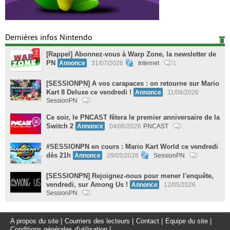
Dernières infos Nintendo
[Rappel] Abonnez-vous à Warp Zone, la newsletter de
PN
Annonce
31/07/2026
Internet
1
[SESSIONPN] A vos carapaces : on retourne sur Mario
Kart 8 Deluxe ce vendredi !
Annonce
11/06/2026
SessionPN
Ce soir, le PNCAST fêtera le premier anniversaire de la
Switch 2
Annonce
04/06/2026
PNCAST
#SESSIONPN en cours : Mario Kart World ce vendredi
dès 21h
Annonce
29/05/2026
SessionPN
[SESSIONPN] Rejoignez-nous pour mener l'enquête,
vendredi, sur Among Us !
Annonce
12/05/2026
SessionPN
A propos du site
|
Courriers des lecteurs
|
Contact
|
Equipe du site
|
Conditions générales d'utilisation
|