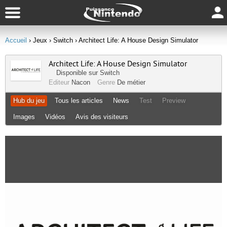
Accueil
› Jeux
› Switch
› Architect Life: A House Design Simulator
Architect Life: A House Design Simulator
Disponible sur
Switch
Editeur
Nacon
Genre
De métier
Hub du jeu
Tous les articles
News
Test
Preview
Images
Vidéos
Avis des visiteurs