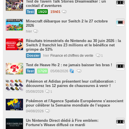
Test de Tavern Talk Stories Dreamwalker : un
cocktail d’aventures
Test
19/20
15h01
Minecraft débarque sur Switch 2 le 27 octobre
2026
hier
Résultats trimestriels de Nintendo au 30 juin 2026 : la
Switch 2 franchit les 23 millions et le bénéfice net
grimpe de 53%
Dossier
hier
Finance et chiffres de vente
1
Test de Heave Ho 2 : ne jamais baisser les bras !
Test
17/20
05/08/2026
Pokémon et Adidas présentent leur collaboration :
découvrez les 12 paires de chaussures à venir !
05/08/2026
1
Pokémon et l'Agence Spatiale Européenne s’associent
pour célébrer la Semaine mondiale de l’espace
04/08/2026
Un Nintendo Direct dédié à Fire emblem:
Fortune's Weave diffusé ce mardi