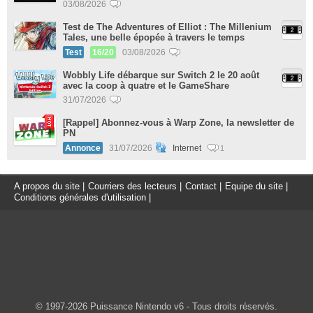
03/08/2026
Test de The Adventures of Elliot : The Millenium
Tales, une belle épopée à travers le temps
Test
16/20
03/08/2026
Wobbly Life débarque sur Switch 2 le 20 août
avec la coop à quatre et le GameShare
31/07/2026
[Rappel] Abonnez-vous à Warp Zone, la newsletter de
PN
Annonce
31/07/2026
Internet
1
A propos du site
|
Courriers des lecteurs
|
Contact
|
Equipe du site
|
Conditions générales d'utilisation
|
© 1997-2026 Puissance Nintendo v6 - Tous droits réservés.