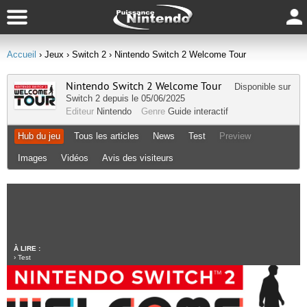
Accueil
› Jeux
› Switch 2
› Nintendo Switch 2 Welcome Tour
Nintendo Switch 2 Welcome Tour
Disponible sur
Switch 2
depuis le 05/06/2025
Editeur
Nintendo
Genre
Guide interactif
Hub du jeu
Tous les articles
News
Test
Preview
Images
Vidéos
Avis des visiteurs
À LIRE :
›
Test