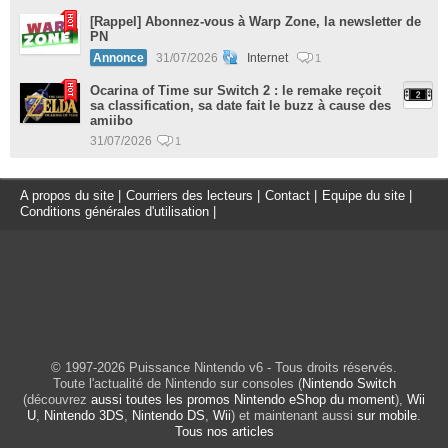
[Rappel] Abonnez-vous à Warp Zone, la newsletter de
PN
Annonce
31/07/2026
Internet
1
Ocarina of Time sur Switch 2 : le remake reçoit
sa classification, sa date fait le buzz à cause des
amiibo
31/07/2026
1
A propos du site
|
Courriers des lecteurs
|
Contact
|
Equipe du site
|
Conditions générales d'utilisation
|
© 1997-2026 Puissance Nintendo v6 - Tous droits réservés.
Toute l'actualité de Nintendo sur consoles (
Nintendo Switch
(découvrez
aussi toutes les promos Nintendo eShop du moment
),
Wii
U
,
Nintendo 3DS
,
Nintendo DS
,
Wii
) et maintenant aussi
sur mobile
.
Tous nos articles