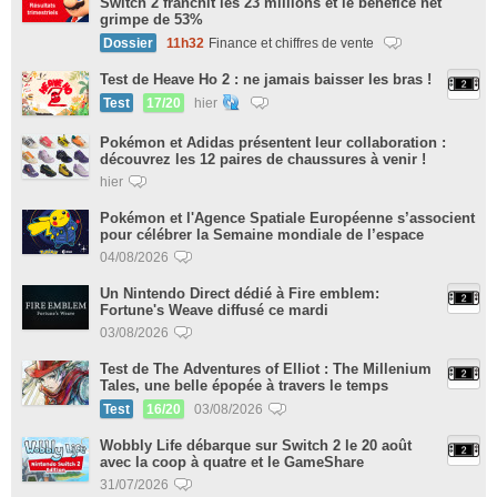
Switch 2 franchit les 23 millions et le bénéfice net
grimpe de 53%
Dossier
11h32
Finance et chiffres de vente
Test de Heave Ho 2 : ne jamais baisser les bras !
Test
17/20
hier
Pokémon et Adidas présentent leur collaboration :
découvrez les 12 paires de chaussures à venir !
hier
Pokémon et l'Agence Spatiale Européenne s’associent
pour célébrer la Semaine mondiale de l’espace
04/08/2026
Un Nintendo Direct dédié à Fire emblem:
Fortune's Weave diffusé ce mardi
03/08/2026
Test de The Adventures of Elliot : The Millenium
Tales, une belle épopée à travers le temps
Test
16/20
03/08/2026
Wobbly Life débarque sur Switch 2 le 20 août
avec la coop à quatre et le GameShare
31/07/2026