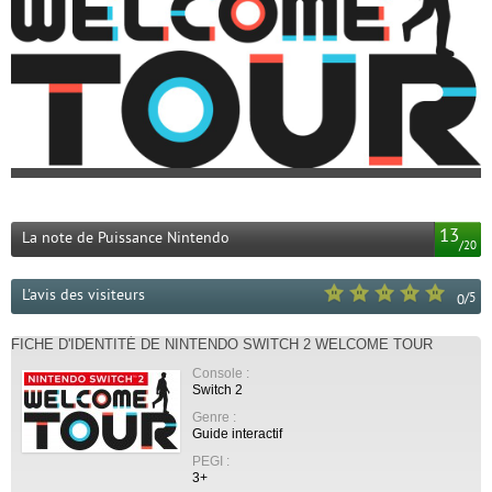
13
La note de Puissance Nintendo
/
20
L'avis des visiteurs
/
5
0
FICHE D'IDENTITÉ DE NINTENDO SWITCH 2 WELCOME TOUR
Console :
Switch 2
Genre :
Guide interactif
PEGI :
3+