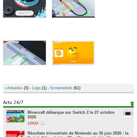
›
Artworks
(3) -
Logo
(1) -
Screenshots
(61)
Actu 24/7
Minecraft débarque sur Switch 2 le 27 octobre
2026
12h32
Résultats trimestriels de Nintendo au 30 juin 2026 : la