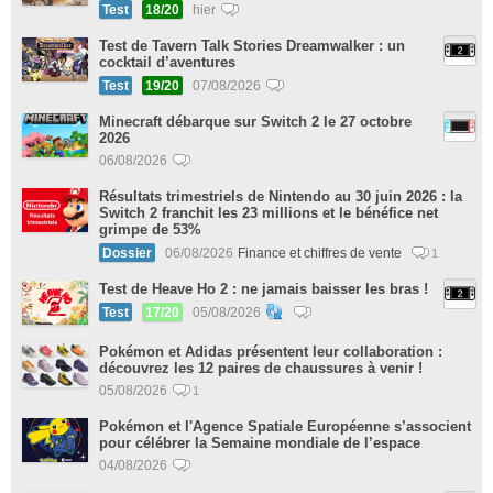
Test
18/20
hier
Test de Tavern Talk Stories Dreamwalker : un
cocktail d’aventures
Test
19/20
07/08/2026
Minecraft débarque sur Switch 2 le 27 octobre
2026
06/08/2026
Résultats trimestriels de Nintendo au 30 juin 2026 : la
Switch 2 franchit les 23 millions et le bénéfice net
grimpe de 53%
Dossier
06/08/2026
Finance et chiffres de vente
1
Test de Heave Ho 2 : ne jamais baisser les bras !
Test
17/20
05/08/2026
Pokémon et Adidas présentent leur collaboration :
découvrez les 12 paires de chaussures à venir !
05/08/2026
1
Pokémon et l'Agence Spatiale Européenne s’associent
pour célébrer la Semaine mondiale de l’espace
04/08/2026