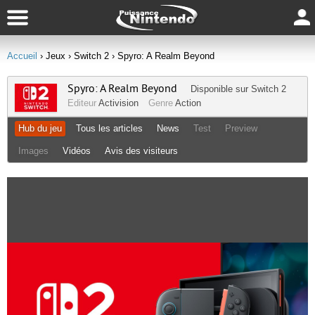
Accueil
› Jeux
› Switch 2
› Spyro: A Realm Beyond
Spyro: A Realm Beyond
Disponible sur
Switch 2
Editeur
Activision
Genre
Action
Hub du jeu
Tous les articles
News
Test
Preview
Images
Vidéos
Avis des visiteurs