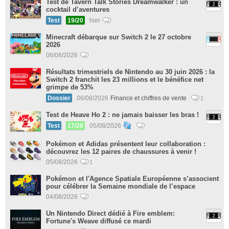
Test de Tavern Talk Stories Dreamwalker : un
cocktail d’aventures
Test
19/20
hier
Minecraft débarque sur Switch 2 le 27 octobre
2026
06/08/2026
Résultats trimestriels de Nintendo au 30 juin 2026 : la
Switch 2 franchit les 23 millions et le bénéfice net
grimpe de 53%
Dossier
06/08/2026
Finance et chiffres de vente
1
Test de Heave Ho 2 : ne jamais baisser les bras !
Test
17/20
05/08/2026
Pokémon et Adidas présentent leur collaboration :
découvrez les 12 paires de chaussures à venir !
05/08/2026
1
Pokémon et l'Agence Spatiale Européenne s’associent
pour célébrer la Semaine mondiale de l’espace
04/08/2026
Un Nintendo Direct dédié à Fire emblem:
Fortune's Weave diffusé ce mardi