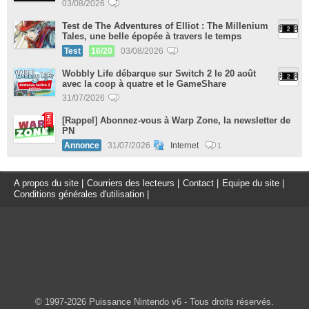
03/08/2026
Test de The Adventures of Elliot : The Millenium
Tales, une belle épopée à travers le temps
Test
16/20
03/08/2026
Wobbly Life débarque sur Switch 2 le 20 août
avec la coop à quatre et le GameShare
31/07/2026
[Rappel] Abonnez-vous à Warp Zone, la newsletter de
PN
Annonce
31/07/2026
Internet
1
A propos du site
|
Courriers des lecteurs
|
Contact
|
Equipe du site
|
Conditions générales d'utilisation
|
© 1997-2026 Puissance Nintendo v6 - Tous droits réservés.