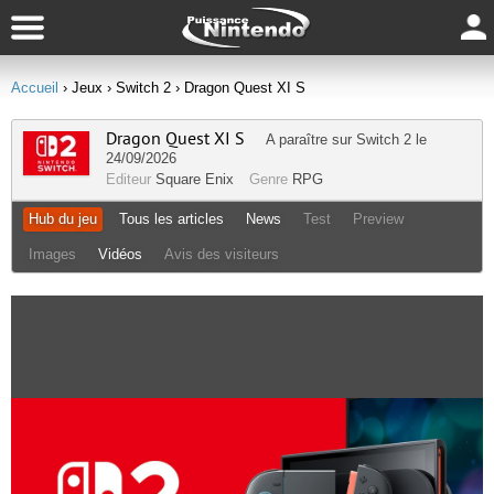
Accueil
› Jeux
› Switch 2
› Dragon Quest XI S
Dragon Quest XI S
A paraître sur
Switch 2
le
24/09/2026
Editeur
Square Enix
Genre
RPG
Hub du jeu
Tous les articles
News
Test
Preview
Images
Vidéos
Avis des visiteurs