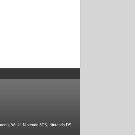
ment
),
Wii U
,
Nintendo 3DS
,
Nintendo DS
,