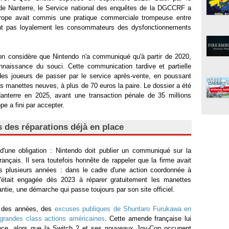
 de Nanterre, le Service national des enquêtes de la DGCCRF a
rope avait commis une pratique commerciale trompeuse entre
ant pas loyalement les consommateurs des dysfonctionnements
ion considère que Nintendo n'a communiqué qu'à partir de 2020,
nnaissance du souci. Cette communication tardive et partielle
des joueurs de passer par le service après-vente, en poussant
s manettes neuves, à plus de 70 euros la paire. Le dossier a été
anterre en 2025, avant une transaction pénale de 35 millions
pe a fini par accepter.
des réparations déjà en place
'une obligation : Nintendo doit publier un communiqué sur la
rançais. Il sera toutefois honnête de rappeler que la firme avait
is plusieurs années : dans le cadre d'une action coordonnée à
 s'était engagée dès 2023 à réparer gratuitement les manettes
ie, une démarche qui passe toujours par son site officiel.
is des années, des
excuses publiques de Shuntaro Furukawa en
grandes class actions américaines
. Cette amende française lui
nce, alors que la Switch 2 et ses nouveaux Joy-Con occupent