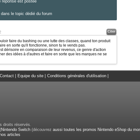
e réponse est postée
dans le topic dédié du forum
Citer
2
oir faire du bashing ou une lutte des classes, quand ton produit
aire en sorte qu'il fonctionne, sinon tu le vends pas.
t dérisoire en comparaison de leur revenus, ce genre d'action
er des idées à d'autres et faire en sorte que les marques ne se
Contact
|
Equipe du site
|
Conditions générales d'utilisation
|
 droits réservés.
(
Nintendo Switch
(découvrez
aussi toutes les promos Nintendo eShop du mo
nos articles