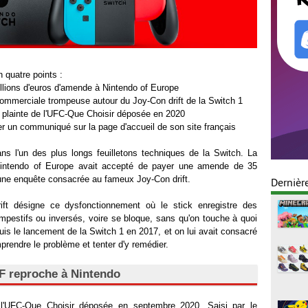
 quatre points :
lions d'euros d'amende à Nintendo of Europe
ommerciale trompeuse autour du Joy-Con drift de la Switch 1
ne plainte de l'UFC-Que Choisir déposée en 2020
er un communiqué sur la page d'accueil de son site français
ns l'un des plus longs feuilletons techniques de la Switch. La
tendo of Europe avait accepté de payer une amende de 35
'une enquête consacrée au fameux Joy-Con drift.
Dernièr
ift désigne ce dysfonctionnement où le stick enregistre des
estifs ou inversés, voire se bloque, sans qu'on touche à quoi
uis le lancement de la Switch 1 en 2017, et on lui avait consacré
rendre le problème et tenter d'y remédier.
 reproche à Nintendo
e l'UFC-Que Choisir déposée en septembre 2020. Saisi par le