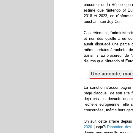
procureur de la République
estimé que Nintendo of Eu
2018 et 2023, en n'inform
touchant son Joy-Con.
Concrètement, l'administrat
et non dès qu'elle a eu co
aurait dissuadé une partie 
même certains à racheter de
transmis au procureur de N
d'euros que Nintendo of Euro
Une amende, mais 
La sanction s'accompagne d
page d'accueil de son site f
déjà pris les devants depu
l'échelle européenne, elle
concernées, même hors garant
On suit cette affaire depu
2020
jusqu'à
l'abandon des 
donne une nouvelle résona