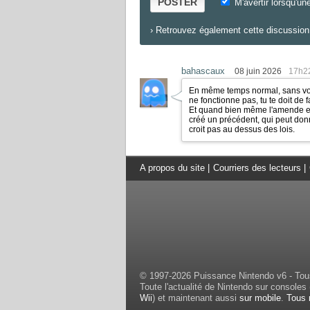
POSTER
M'avertir lorsqu'un
›
Retrouvez également cette discussion 
bahascaux
08 juin 2026
17h2
En même temps normal, sans voul
ne fonctionne pas, tu te doit de f
Et quand bien même l'amende es
créé un précédent, qui peut donn
croit pas au dessus des lois.
A propos du site
|
Courriers des lecteurs
|
© 1997-2026 Puissance Nintendo v6 - Tous
Toute l'actualité de Nintendo sur consoles 
Wii
) et maintenant aussi
sur mobile
.
Tous 