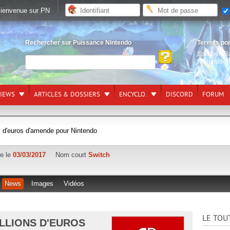
ienvenue sur PN
Rechercher sur Puissance Nintendo
Termes po
Splatoon R
Nintendo S
VIEWS
ARTICLES & DOSSIERS
ENCYCLO.
DISCORD
FORUM
ns d'euros d'amende pour Nintendo
ie le
03/03/2017
Nom court
Switch
News
Images
Vidéos
LE TOU
ILLIONS D'EUROS