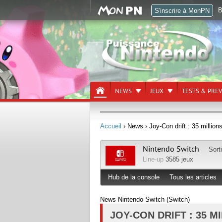
B
S'inscrire à MonPN
NEWS
JEUX
TESTS & PRE
Accueil
› News
› Joy-Con drift : 35 millio
Nintendo Switch
Sort
Line-up
3585 jeux
Hub de la console
Tous les articles
News Nintendo Switch (Switch)
JOY-CON DRIFT : 35 M