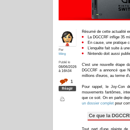
Résumé de cette actualité en
La DGCCRF inflige 35 mil
En cause, une pratique c
L'enquête fait suite à u
Par
Nintendo doit aussi publi
Miing
Publié le
C'est une nouvelle étape da
08/06/2026
DGCCRF a annoncé que Nin
à 16h34
millions d'euros, au terme d
1
Pour rappel, le Joy-Con dr
Réagir
mouvements fantômes, intemp
que ce soit. On en parle dep
un dossier complet
pour comp
Ce que la DGCCRF
Tout part d'une plainte d