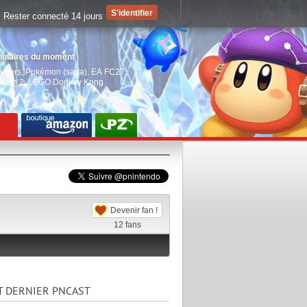
Rester connecté 14 jours
pulaires du moment
aiders
,
Pokémon (saga)
,
EA FC27
,
witch 2
,
LEGO Donkey Kong
Devenir fan !
12
fans
T DERNIER PNCAST