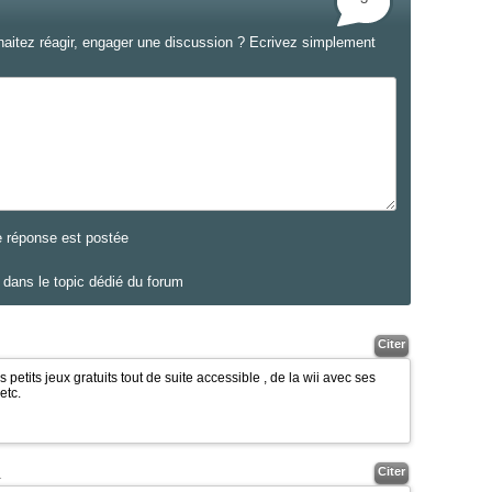
haitez réagir, engager une discussion ? Ecrivez simplement
e réponse est postée
dans le topic dédié du forum
Citer
es petits jeux gratuits tout de suite accessible , de la wii avec ses
etc.
Citer
1