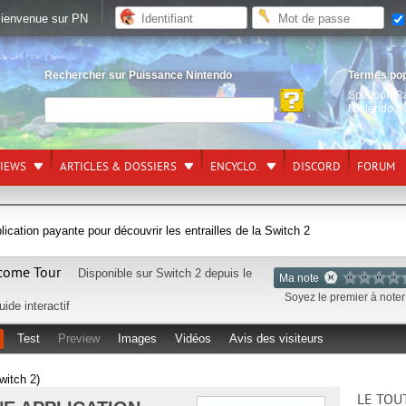
ienvenue sur PN
Rechercher sur Puissance Nintendo
Termes po
Splatoon R
Nintendo S
VIEWS
ARTICLES & DOSSIERS
ENCYCLO.
DISCORD
FORUM
lication payante pour découvrir les entrailles de la Switch 2
come Tour
Disponible sur
Switch 2
depuis le
Ma note
Soyez le premier à noter 
ide interactif
Test
Preview
Images
Vidéos
Avis des visiteurs
itch 2)
LE TOU