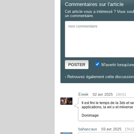
Commentaires sur l'article
Cet article vous a intéressé ? Vous sou
un commentaire.
POSTER
M'avertir lorsqu'un
›
Retrouvez également cette discussion 
Ereek
02 avr. 2025
18h31
Il est fini le temps de la 3ds et s
applications, la wii u et miiverse 
Dommage
bahascaux
03 avr. 2025
15h1