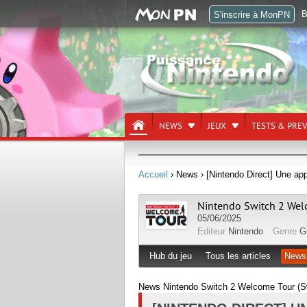
B
S'inscrire à MonPN
NEWS
JEUX
TESTS & PRE
Accueil
› News
› [Nintendo Direct] Une app
Nintendo Switch 2 Wel
05/06/2025
Editeur
Nintendo
Genre
Gu
Hub du jeu
Tous les articles
News
News Nintendo Switch 2 Welcome Tour (Sw