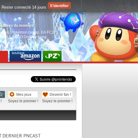
Rester connecté 14 jours
pulaires du moment
aiders
,
Pokémon (saga)
,
EA FC27
,
witch 2
,
LEGO Donkey Kong
Mes jeux
Devenir fan !
!
Soyez le premier !
Soyez le premier !
T DERNIER PNCAST