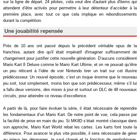
sur la ligne de départ. 24 pilotes, cela veut dire d'autant plus d'items qui
attendent d’être activés pour permettre à leur détenteur d’accéder à la
première place, avec tout ce que cela implique en rebondissements
durant la compétition.
Une jouabilité repensée
Près de 10 ans ont passé depuis le précédent véritable opus de la
franchise, autant dire qu'il était impératif d'imaginer suffisamment de
changement pour justifier cette nouvelle génération. D’aucuns considèrent
Mario Kart 8 Deluxe comme le Mario Kart Ultime, et on ne pouvait qu’être
un peu réticent à l’idée de voir Nintendo tirer un trait sur cet illustre
prédécesseur. Un nouvel épisode, c’est un risque énorme que le nouveau
jeu soit, tout simplement, moins bon que son prédécesseur, même s’il lui
a fallu deux versions, des mises à jour et surtout un DLC de 48 nouveaux
circuits, pour atteindre ce niveau d’excellence.
A partir de là, pour faire évoluer la série, il était nécessaire de reprendre
les fondamentaux d’un Mario Kart. De notre point de vue, cela passe par
la facilité de prise en main du jeu. Si MK8D s’était montré classique dans
son approche, Mario Kart World rebat les cartes. Les karts font toute la
différence. Pour avancer le plus vite possible, il sera nécessaire de gérer
au mieux les dérapages, le saut chargé et la fonction de rembobinage.