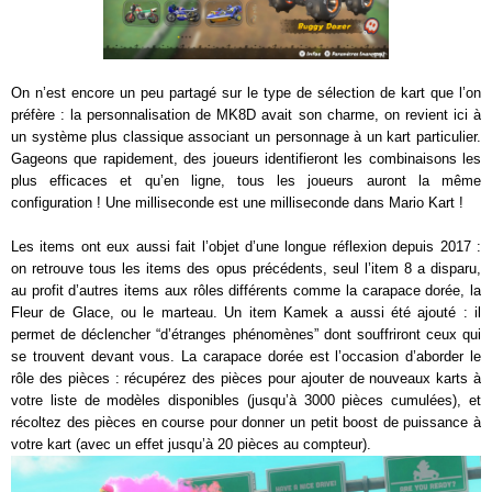
On n’est encore un peu partagé sur le type de sélection de kart que l’on
préfère : la personnalisation de MK8D avait son charme, on revient ici à
un système plus classique associant un personnage à un kart particulier.
Gageons que rapidement, des joueurs identifieront les combinaisons les
plus efficaces et qu’en ligne, tous les joueurs auront la même
configuration ! Une milliseconde est une milliseconde dans Mario Kart !
Les items ont eux aussi fait l’objet d’une longue réflexion depuis 2017 :
on retrouve tous les items des opus précédents, seul l’item 8 a disparu,
au profit d’autres items aux rôles différents comme la carapace dorée, la
Fleur de Glace, ou le marteau. Un item Kamek a aussi été ajouté : il
permet de déclencher “d’étranges phénomènes” dont souffriront ceux qui
se trouvent devant vous. La carapace dorée est l’occasion d’aborder le
rôle des pièces : récupérez des pièces pour ajouter de nouveaux karts à
votre liste de modèles disponibles (jusqu’à 3000 pièces cumulées), et
récoltez des pièces en course pour donner un petit boost de puissance à
votre kart (avec un effet jusqu’à 20 pièces au compteur).