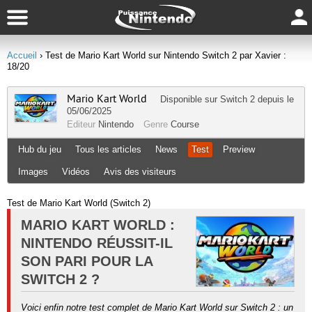
Accueil
› Test de Mario Kart World sur Nintendo Switch 2 par Xavier :
18/20
Mario Kart World
Disponible sur
Switch 2
depuis le
05/06/2025
Editeur
Nintendo
Genre
Course
Hub du jeu
Tous les articles
News
Test
Preview
Images
Vidéos
Avis des visiteurs
Test de Mario Kart World (Switch 2)
MARIO KART WORLD :
NINTENDO RÉUSSIT-IL
SON PARI POUR LA
SWITCH 2 ?
Voici enfin notre test complet de Mario Kart World sur Switch 2 : un