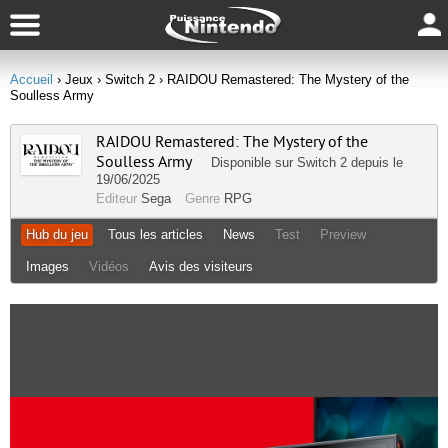
Accueil
› Jeux
› Switch 2
› RAIDOU Remastered: The Mystery of the
Soulless Army
RAIDOU Remastered: The Mystery of the
Soulless Army
Disponible sur
Switch 2
depuis le
19/06/2025
Editeur
Sega
Genre
RPG
Hub du jeu
Tous les articles
News
Test
Preview
Images
Vidéos
Avis des visiteurs