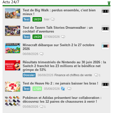
Actu 24/7
Test de Big Walk : perdus ensemble, c'est bien
mieux !
Test
18/20
hier
Test de Tavern Talk Stories Dreamwalker : un
cocktail d’aventures
Test
19/20
07/08/2026
Minecraft débarque sur Switch 2 le 27 octobre
2026
06/08/2026
Résultats trimestriels de Nintendo au 30 juin 2026 : la
Switch 2 franchit les 23 millions et le bénéfice net
grimpe de 53%
Dossier
06/08/2026
Finance et chiffres de vente
1
Test de Heave Ho 2 : ne jamais baisser les bras !
Test
17/20
05/08/2026
Pokémon et Adidas présentent leur collaboration :
découvrez les 12 paires de chaussures à venir !
05/08/2026
1