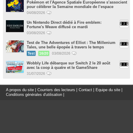
Pokémon et l'Agence Spatiale Européenne s’associent
pour célébrer la Semaine mondiale de l’espace
04/08/2026
Un Nintendo Direct dédié à Fire emblem:
Fortune's Weave diffusé ce mardi
03/08/2026
Test de The Adventures of Elliot : The Millenium
Tales, une belle épopée à travers le temps
Test
16/20
03/08/2026
Wobbly Life débarque sur Switch 2 le 20 août
avec la coop à quatre et le GameShare
31/07/2026
A propos du site
|
Courriers des lecteurs
|
Contact
|
Equipe du site
|
Conditions générales d'utilisation
|