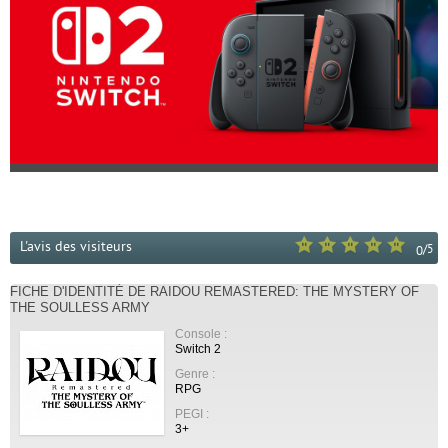
L'avis des visiteurs
/
5
0
FICHE D'IDENTITÉ DE RAIDOU REMASTERED: THE MYSTERY OF
THE SOULLESS ARMY
Console :
Switch 2
Genre :
RPG
PEGI :
3+