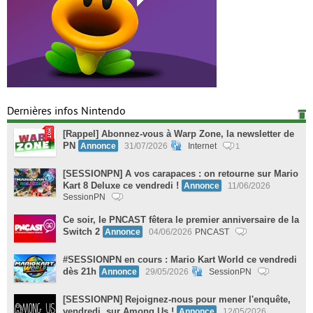
Dernières infos Nintendo
[Rappel] Abonnez-vous à Warp Zone, la newsletter de
PN
Annonce
31/07/2026
Internet
1
[SESSIONPN] A vos carapaces : on retourne sur Mario
Kart 8 Deluxe ce vendredi !
Annonce
11/06/2026
SessionPN
Ce soir, le PNCAST fêtera le premier anniversaire de la
Switch 2
Annonce
04/06/2026
PNCAST
#SESSIONPN en cours : Mario Kart World ce vendredi
dès 21h
Annonce
29/05/2026
SessionPN
[SESSIONPN] Rejoignez-nous pour mener l'enquête,
vendredi, sur Among Us !
Annonce
12/05/2026