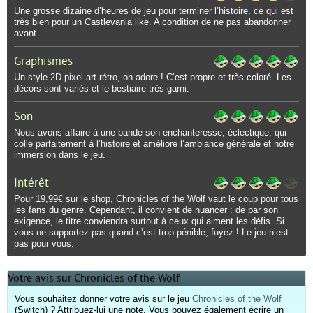
Une grosse dizaine d’heures de jeu pour terminer l’histoire, ce qui est
très bien pour un Castlevania like. A condition de ne pas abandonner
avant…
Graphismes
Un style 2D pixel art rétro, on adore ! C’est propre et très coloré. Les
décors sont variés et le bestiaire très garni.
Son
Nous avons affaire à une bande son enchanteresse, éclectique, qui
colle parfaitement à l’histoire et améliore l’ambiance générale et notre
immersion dans le jeu.
Intérêt
Pour 19,99€ sur le shop, Chronicles of the Wolf vaut le coup pour tous
les fans du genre. Cependant, il convient de nuancer : de par son
exigence, le titre conviendra surtout à ceux qui aiment les défis. Si
vous ne supportez pas quand c’est trop pénible, fuyez ! Le jeu n’est
pas pour vous.
Votre avis sur Chronicles of the Wolf
Vous souhaitez donner votre avis sur le jeu
Chronicles of the Wolf
(Switch) ? Attribuez-lui une note. Vous pouvez également écrire un