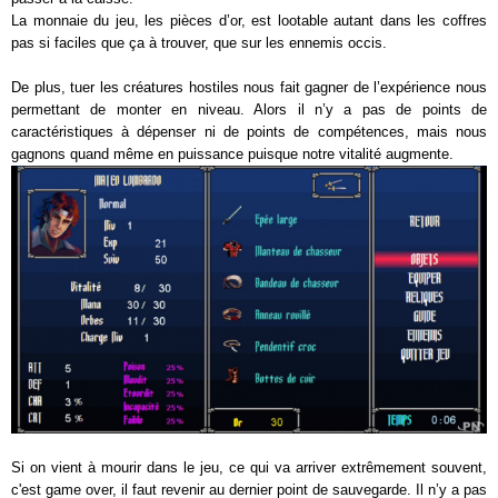
La monnaie du jeu, les pièces d’or, est lootable autant dans les coffres
pas si faciles que ça à trouver, que sur les ennemis occis.
De plus, tuer les créatures hostiles nous fait gagner de l’expérience nous
permettant de monter en niveau. Alors il n’y a pas de points de
caractéristiques à dépenser ni de points de compétences, mais nous
gagnons quand même en puissance puisque notre vitalité augmente.
Si on vient à mourir dans le jeu, ce qui va arriver extrêmement souvent,
c'est game over, il faut revenir au dernier point de sauvegarde. Il n’y a pas