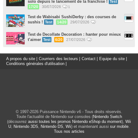
solo depuis le lancement de la franchise !
Test
17/20
30/07/2026
1
Test de Wabisabi SushiDerby : des courses de
sushis !
Test
14/20
29/07/2026
Test de Decollate Decoration : hanter pour mieux
t’aimer
Test
6/20
27/07/2026
A propos du site
|
Courriers des lecteurs
|
Contact
|
Equipe du site
|
Conditions générales d'utilisation
|
© 1997-2026 Puissance Nintendo v6 - Tous droits réservés.
Toute l'actualité de Nintendo sur consoles (
Nintendo Switch
(découvrez
aussi toutes les promos Nintendo eShop du moment
),
Wii
U
,
Nintendo 3DS
,
Nintendo DS
,
Wii
) et maintenant aussi
sur mobile
.
Tous nos articles