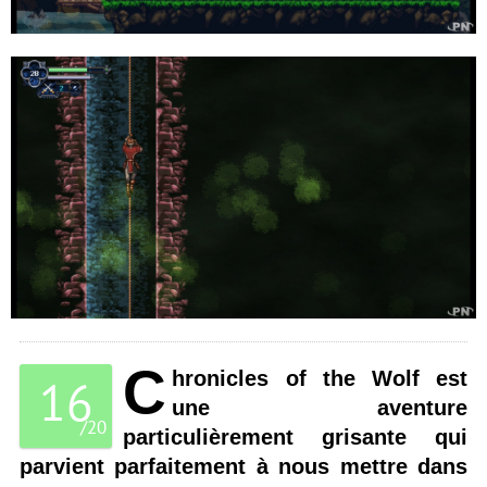
C
hronicles of the Wolf est
16
une aventure
/
20
particulièrement grisante qui
parvient parfaitement à nous mettre dans