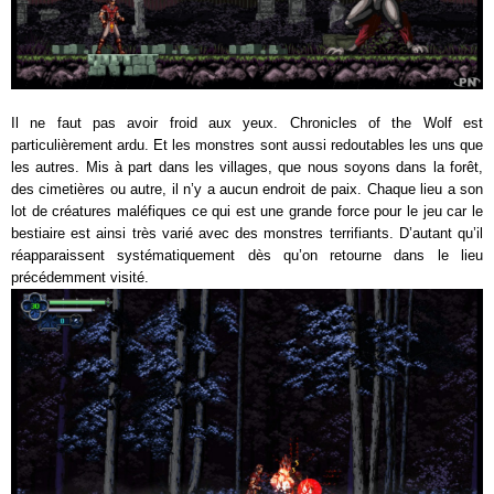
Il ne faut pas avoir froid aux yeux. Chronicles of the Wolf est
particulièrement ardu. Et les monstres sont aussi redoutables les uns que
les autres. Mis à part dans les villages, que nous soyons dans la forêt,
des cimetières ou autre, il n’y a aucun endroit de paix. Chaque lieu a son
lot de créatures maléfiques ce qui est une grande force pour le jeu car le
bestiaire est ainsi très varié avec des monstres terrifiants. D’autant qu’il
réapparaissent systématiquement dès qu’on retourne dans le lieu
précédemment visité.