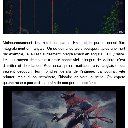
Malheureusement, tout n’est pas parfait. En effet, le jeu est censé être
intégralement en français. On se demande alors pourquoi, après une mort
par exemple, le jeu est subitement intégralement en anglais. Et il y reste.
Le seul moyen de revenir à cette bonne vieille langue de Molière, c’est
d’arrêter et de relancer. Pour ceux qui ne maîtrisent pas l’anglais et qui
veulent découvrir les moindres détails de l’intrigue, ça pourrait vite
rebuter. Mais si on persévère, l’histoire en vaut la peine. On espère
qu’une mise à jour soit faite afin de corriger ce problème.