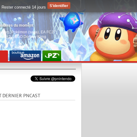
Rester connecté 14 jours
pulaires du moment
aiders
,
Pokémon (saga)
,
EA FC27
,
witch 2
,
LEGO Donkey Kong
T DERNIER PNCAST