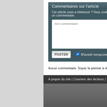
Commentaires sur l'article
Cet article vous a intéressé ? Vous sou
un commentaire.
POSTER
M'avertir lorsqu'un
Aucun commentaire. Soyez le premier à ré
A propos du site
|
Courriers des lecteurs
|