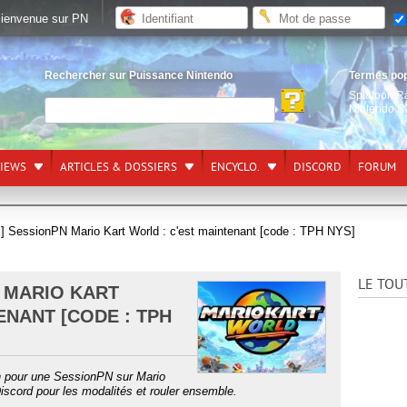
ienvenue sur PN
Rechercher sur Puissance Nintendo
Termes po
Splatoon R
Nintendo S
VIEWS
ARTICLES & DOSSIERS
ENCYCLO.
DISCORD
FORUM
 SessionPN Mario Kart World : c'est maintenant [code : TPH NYS]
LE TOU
N MARIO KART
ENANT [CODE : TPH
h pour une SessionPN sur Mario
Discord pour les modalités et rouler ensemble.