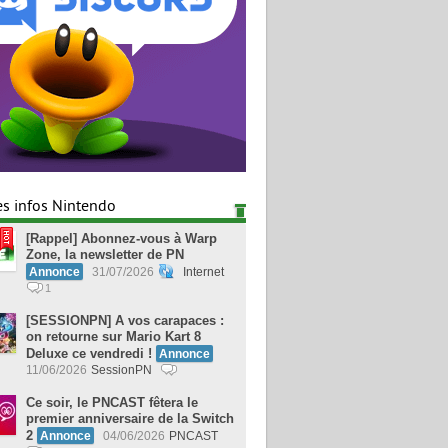
es infos Nintendo
[Rappel] Abonnez-vous à Warp
Zone, la newsletter de PN
Annonce
31/07/2026
Internet
1
[SESSIONPN] A vos carapaces :
on retourne sur Mario Kart 8
Deluxe ce vendredi !
Annonce
11/06/2026
SessionPN
Ce soir, le PNCAST fêtera le
premier anniversaire de la Switch
2
Annonce
04/06/2026
PNCAST