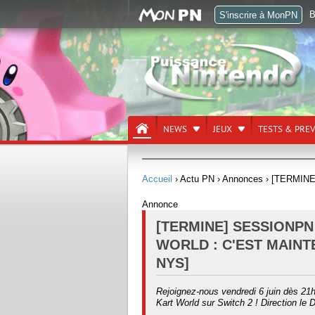
B
S'inscrire à MonPN
NEWS
JEUX
TESTS & PRE
Accueil
› Actu PN
› Annonces
› [TERMINE]
Annonce
[TERMINE] SESSIONP
WORLD : C'EST MAINT
NYS]
Rejoignez-nous vendredi 6 juin dès 21
Kart World sur Switch 2 ! Direction le 