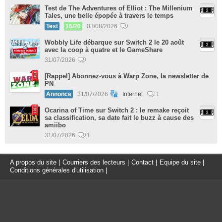
Test de The Adventures of Elliot : The Millenium
Tales, une belle épopée à travers le temps
Test
16/20
03/08/2026
Wobbly Life débarque sur Switch 2 le 20 août
avec la coop à quatre et le GameShare
31/07/2026
[Rappel] Abonnez-vous à Warp Zone, la newsletter de
PN
Annonce
31/07/2026
Internet
1
Ocarina of Time sur Switch 2 : le remake reçoit
sa classification, sa date fait le buzz à cause des
amiibo
31/07/2026
1
A propos du site
|
Courriers des lecteurs
|
Contact
|
Equipe du site
|
Conditions générales d'utilisation
|