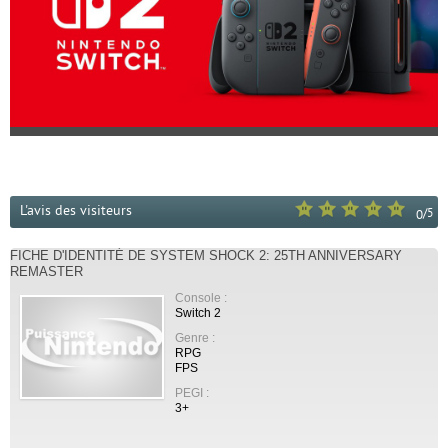
L'avis des visiteurs
/
5
0
FICHE D'IDENTITÉ DE SYSTEM SHOCK 2: 25TH ANNIVERSARY
REMASTER
Console :
Switch 2
Genre :
RPG
FPS
PEGI :
3+