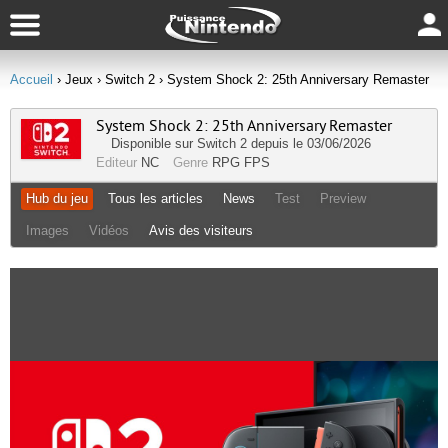
Accueil
› Jeux
› Switch 2
› System Shock 2: 25th Anniversary Remaster
System Shock 2: 25th Anniversary Remaster
Disponible sur
Switch 2
depuis le 03/06/2026
Editeur
NC
Genre
RPG
FPS
Hub du jeu
Tous les articles
News
Test
Preview
Images
Vidéos
Avis des visiteurs