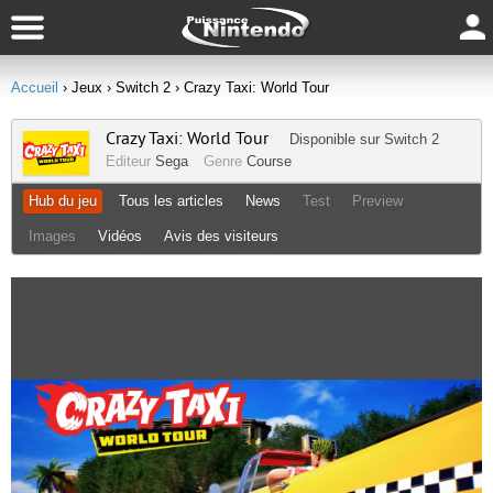
Accueil
› Jeux
› Switch 2
› Crazy Taxi: World Tour
Crazy Taxi: World Tour
Disponible sur
Switch 2
Editeur
Sega
Genre
Course
Hub du jeu
Tous les articles
News
Test
Preview
Images
Vidéos
Avis des visiteurs