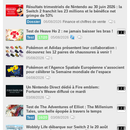
Résultats trimestriels de Nintendo au 30 juin 2026 : la
Switch 2 franchit les 23 millions et le bénéfice net
grimpe de 53%
Dossier
06/08/2026
Finance et chiffres de vente
1
Test de Heave Ho 2 : ne jamais baisser les bras !
Test
17/20
05/08/2026
Pokémon et Adidas présentent leur collaboration :
découvrez les 12 paires de chaussures à venir !
05/08/2026
1
Pokémon et l'Agence Spatiale Européenne s’associent
pour célébrer la Semaine mondiale de l’espace
04/08/2026
Un Nintendo Direct dédié à Fire emblem:
Fortune's Weave diffusé ce mardi
03/08/2026
Test de The Adventures of Elliot : The Millenium
Tales, une belle épopée à travers le temps
Test
16/20
03/08/2026
Wobbly Life débarque sur Switch 2 le 20 août