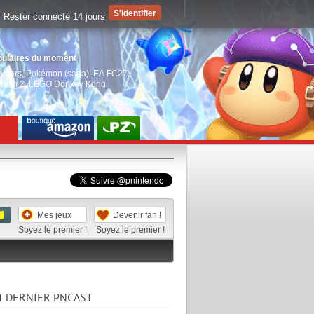
Rester connecté 14 jours
pulaires du moment
aiders
,
Pokémon (saga)
,
EA FC27
,
witch 2
,
LEGO Donkey Kong
Mes jeux
Devenir fan !
Soyez le premier !
Soyez le premier !
T DERNIER PNCAST