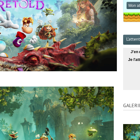
Mon at
L'atten
J'en 
Je l'a
GALERI