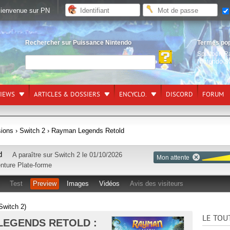
ienvenue sur PN
Rechercher sur Puissance Nintendo
Termes po
Splatoon R
Nintendo S
VIEWS
ARTICLES & DOSSIERS
ENCYCLO.
DISCORD
FORUM
sions
› Switch 2
› Rayman Legends Retold
d
A paraître sur
Switch 2
le 01/10/2026
Mon attente
nture
Plate-forme
Test
Preview
Images
Vidéos
Avis des visiteurs
Switch 2)
LE TOU
LEGENDS RETOLD :