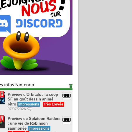
es infos Nintendo
Preview d'Orbitals : la coop
SF au goût dessin animé
rétro
Impressions
Très Elevée
07/07/2026
Preview de Splatoon Raiders
: une vie de Robinson
saumonée
Impressions