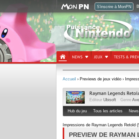
B
S'inscrire à MonPN
NEWS
JEUX
TESTS & PRE
Accueil
› Previews de jeux vidéo
› Impres
Rayman Legends Retol
Editeur
Ubisoft
Genre
Ave
Hub du jeu
Tous les articles
News
Impressions de Rayman Legends Retold (
PREVIEW DE RAYMAN 