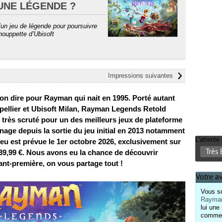
UNE LÉGENDE ?
un jeu de légende pour poursuivre
houppette d’Ubisoft
Impressions suivantes
-on dire pour Rayman qui nait en 1995. Porté autant
tpellier et Ubisoft Milan, Rayman Legends Retold
 très scruté pour un des meilleurs jeux de plateforme
nnage depuis la sortie du jeu initial en 2013 notamment
L'attent
jeu est prévue le 1er octobre 2026, exclusivement sur
Très 
 39,99 €. Nous avons eu la chance de découvrir
nt-première, on vous partage tout !
Votre a
Vous so
Rayman
lui une
comment