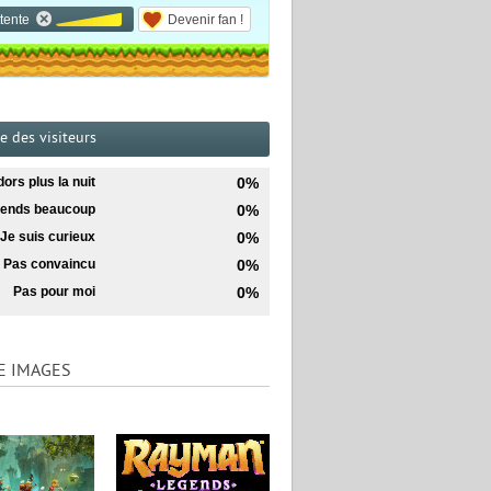
tente
Devenir fan !
te des visiteurs
dors plus la nuit
0%
ttends beaucoup
0%
Je suis curieux
0%
Pas convaincu
0%
Pas pour moi
0%
E IMAGES