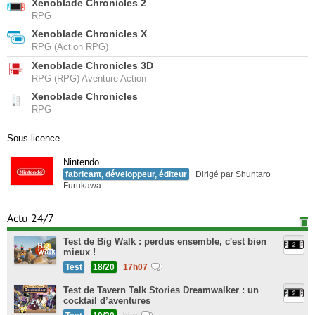
Xenoblade Chronicles 2
RPG
Xenoblade Chronicles X
RPG (Action RPG)
Xenoblade Chronicles 3D
RPG (RPG) Aventure Action
Xenoblade Chronicles
RPG
Sous licence
Nintendo
fabricant, développeur, éditeur
Dirigé par Shuntaro
Furukawa
Actu 24/7
Test de Big Walk : perdus ensemble, c'est bien
mieux !
Test
18/20
17h07
Test de Tavern Talk Stories Dreamwalker : un
cocktail d’aventures