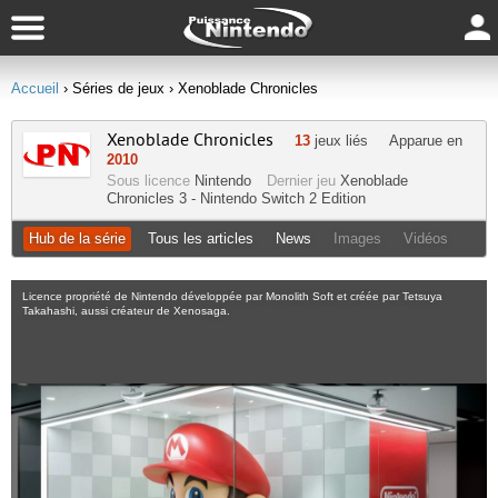
Accueil
› Séries de jeux
› Xenoblade Chronicles
Xenoblade Chronicles
13
jeux liés
Apparue en
2010
Sous licence
Nintendo
Dernier jeu
Xenoblade
Chronicles 3 - Nintendo Switch 2 Edition
Hub de la série
Tous les articles
News
Images
Vidéos
Licence propriété de Nintendo développée par Monolith Soft et créée par Tetsuya
Takahashi, aussi créateur de Xenosaga.