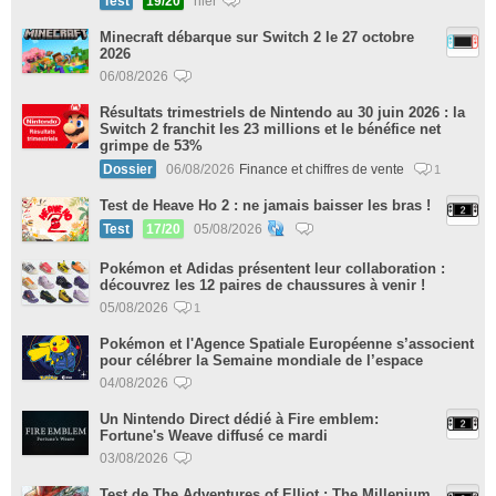
Test
19/20
hier
Minecraft débarque sur Switch 2 le 27 octobre
2026
06/08/2026
Résultats trimestriels de Nintendo au 30 juin 2026 : la
Switch 2 franchit les 23 millions et le bénéfice net
grimpe de 53%
Dossier
06/08/2026
Finance et chiffres de vente
1
Test de Heave Ho 2 : ne jamais baisser les bras !
Test
17/20
05/08/2026
Pokémon et Adidas présentent leur collaboration :
découvrez les 12 paires de chaussures à venir !
05/08/2026
1
Pokémon et l'Agence Spatiale Européenne s’associent
pour célébrer la Semaine mondiale de l’espace
04/08/2026
Un Nintendo Direct dédié à Fire emblem:
Fortune's Weave diffusé ce mardi
03/08/2026
Test de The Adventures of Elliot : The Millenium