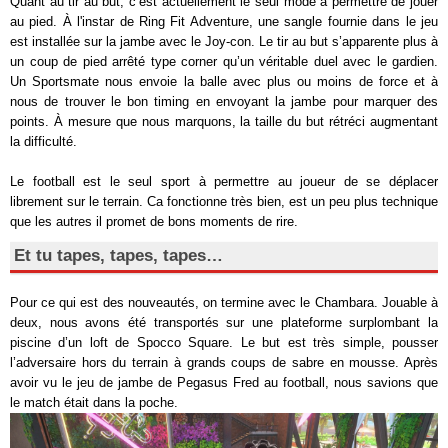
Quant au tir au but, c’est actuellement le seul mode à permettre de jouer
au pied. À l'instar de Ring Fit Adventure, une sangle fournie dans le jeu
est installée sur la jambe avec le Joy-con. Le tir au but s’apparente plus à
un coup de pied arrêté type corner qu’un véritable duel avec le gardien.
Un Sportsmate nous envoie la balle avec plus ou moins de force et à
nous de trouver le bon timing en envoyant la jambe pour marquer des
points. À mesure que nous marquons, la taille du but rétréci augmentant
la difficulté.
Le football
est le seul sport à permettre au joueur de se déplacer
librement sur le terrain.
Ca fonctionne très bien, est un peu plus technique
que les autres il promet de bons moments de rire.
Et tu tapes, tapes, tapes…
Pour ce qui est des nouveautés, on termine avec le Chambara. Jouable à
deux, nous avons été transportés sur une plateforme surplombant la
piscine d’un loft de Spocco Square. Le but est très simple, pousser
l’adversaire hors du terrain à grands coups de sabre en mousse. Après
avoir vu le jeu de jambe de Pegasus Fred au football, nous savions que
le match était dans la poche.