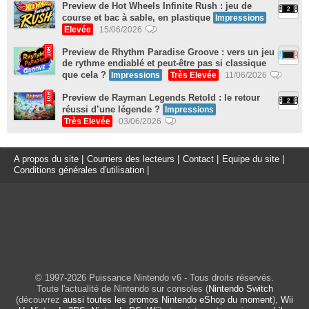
Preview de Hot Wheels Infinite Rush : jeu de
course et bac à sable, en plastique
Impressions
Elevée
15/06/2026
Preview de Rhythm Paradise Groove : vers un jeu
de rythme endiablé et peut-être pas si classique
que cela ?
Impressions
Très Elevée
11/06/2026
Preview de Rayman Legends Retold : le retour
réussi d’une légende ?
Impressions
Très Elevée
03/06/2026
A propos du site
|
Courriers des lecteurs
|
Contact
|
Equipe du site
|
Conditions générales d'utilisation
|
© 1997-2026 Puissance Nintendo v6 - Tous droits réservés.
Toute l'actualité de Nintendo sur consoles (
Nintendo Switch
(découvrez
aussi toutes les promos Nintendo eShop du moment
),
Wii