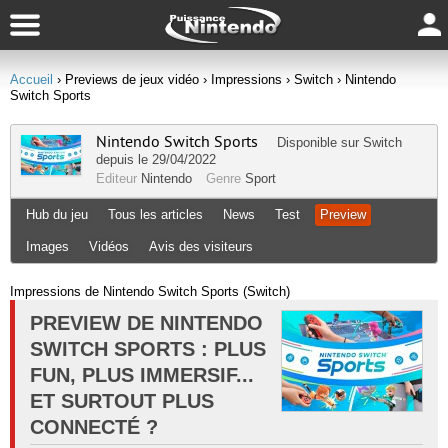
Accueil
› Previews de jeux vidéo
› Impressions
› Switch
› Nintendo
Switch Sports
Nintendo Switch Sports
Disponible sur
Switch
depuis le 29/04/2022
Editeur
Nintendo
Genre
Sport
Hub du jeu
Tous les articles
News
Test
Preview
Images
Vidéos
Avis des visiteurs
Impressions de Nintendo Switch Sports (Switch)
PREVIEW DE NINTENDO
SWITCH SPORTS : PLUS
FUN, PLUS IMMERSIF...
ET SURTOUT PLUS
CONNECTÉ ?