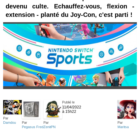
devenu culte. Echauffez-vous, flexion -
extension - planté du Joy-Con, c'est parti !
Publié le
11/04/2022
à 15h22
Par
Damdou
Par
Par
Par
Pegasus Fred
ZenitPN
Maritsa