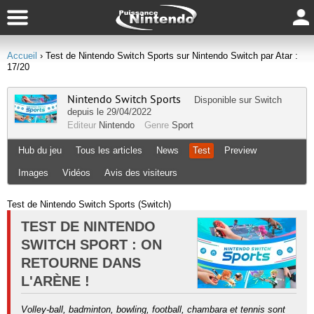
Accueil
› Test de Nintendo Switch Sports sur Nintendo Switch par Atar :
17/20
Nintendo Switch Sports
Disponible sur
Switch
depuis le 29/04/2022
Editeur
Nintendo
Genre
Sport
Hub du jeu
Tous les articles
News
Test
Preview
Images
Vidéos
Avis des visiteurs
Test de Nintendo Switch Sports (Switch)
TEST DE NINTENDO
SWITCH SPORT : ON
RETOURNE DANS
L'ARÈNE !
Volley-ball, badminton, bowling, football, chambara et tennis sont