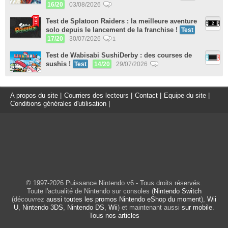
16/20
03/08/2026
Test de Splatoon Raiders : la meilleure aventure
solo depuis le lancement de la franchise !
Test
17/20
30/07/2026
1
Test de Wabisabi SushiDerby : des courses de
sushis !
Test
14/20
29/07/2026
A propos du site
|
Courriers des lecteurs
|
Contact
|
Equipe du site
|
Conditions générales d'utilisation
|
© 1997-2026 Puissance Nintendo v6 - Tous droits réservés.
Toute l'actualité de Nintendo sur consoles (
Nintendo Switch
(découvrez
aussi toutes les promos Nintendo eShop du moment
),
Wii
U
,
Nintendo 3DS
,
Nintendo DS
,
Wii
) et maintenant aussi
sur mobile
.
Tous nos articles