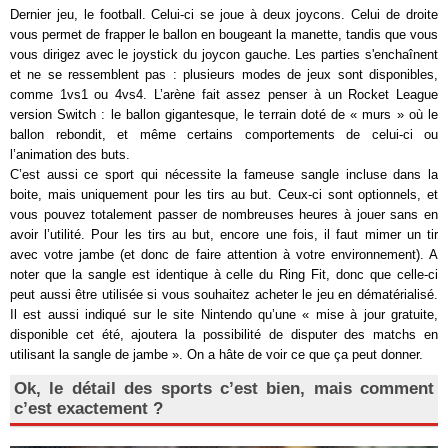
Dernier jeu, le football. Celui-ci se joue à deux joycons. Celui de droite
vous permet de frapper le ballon en bougeant la manette, tandis que vous
vous dirigez avec le joystick du joycon gauche. Les parties s'enchaînent
et ne se ressemblent pas : plusieurs modes de jeux sont disponibles,
comme 1vs1 ou 4vs4. L’arène fait assez penser à un Rocket League
version Switch : le ballon gigantesque, le terrain doté de « murs » où le
ballon rebondit, et même certains comportements de celui-ci ou
l’animation des buts.
C’est aussi ce sport qui nécessite la fameuse sangle incluse dans la
boite, mais uniquement pour les tirs au but. Ceux-ci sont optionnels, et
vous pouvez totalement passer de nombreuses heures à jouer sans en
avoir l’utilité. Pour les tirs au but, encore une fois, il faut mimer un tir
avec votre jambe (et donc de faire attention à votre environnement). A
noter que la sangle est identique à celle du Ring Fit, donc que celle-ci
peut aussi être utilisée si vous souhaitez acheter le jeu en dématérialisé.
Il est aussi indiqué sur le site Nintendo qu’une « mise à jour gratuite,
disponible cet été, ajoutera la possibilité de disputer des matchs en
utilisant la sangle de jambe ». On a hâte de voir ce que ça peut donner.
Ok, le détail des sports c’est bien, mais comment
c’est exactement ?