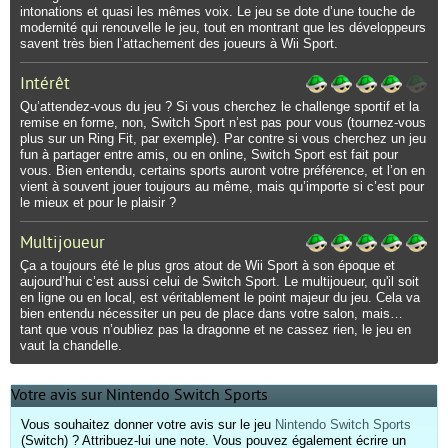
intonations et quasi les mêmes voix. Le jeu se dote d’une touche de
modernité qui renouvelle le jeu, tout en montrant que les développeurs
savent très bien l’attachement des joueurs à Wii Sport.
Intérêt
Qu’attendez-vous du jeu ? Si vous cherchez le challenge sportif et la
remise en forme, non, Switch Sport n’est pas pour vous (tournez-vous
plus sur un Ring Fit, par exemple). Par contre si vous cherchez un jeu
fun à partager entre amis, ou en online, Switch Sport est fait pour
vous. Bien entendu, certains sports auront votre préférence, et l’on en
vient à souvent jouer toujours au même, mais qu’importe si c’est pour
le mieux et pour le plaisir ?
Multijoueur
Ça a toujours été le plus gros atout de Wii Sport à son époque et
aujourd’hui c’est aussi celui de Switch Sport. Le multijoueur, qu'il soit
en ligne ou en local, est véritablement le point majeur du jeu. Cela va
bien entendu nécessiter un peu de place dans votre salon, mais…
tant que vous n’oubliez pas la dragonne et ne cassez rien, le jeu en
vaut la chandelle.
Votre avis sur Nintendo Switch Sports
Vous souhaitez donner votre avis sur le jeu
Nintendo Switch Sports
(Switch) ? Attribuez-lui une note. Vous pouvez également écrire un