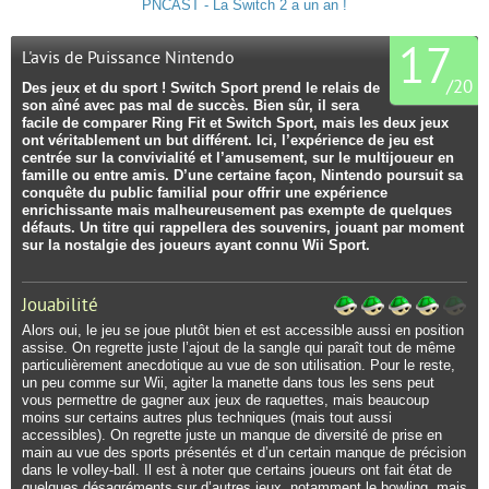
PNCAST - La Switch 2 a un an !
17
L'avis de Puissance Nintendo
/
20
Des jeux et du sport ! Switch Sport prend le relais de
son aîné avec pas mal de succès. Bien sûr, il sera
facile de comparer Ring Fit et Switch Sport, mais les deux jeux
ont véritablement un but différent. Ici, l’expérience de jeu est
centrée sur la convivialité et l’amusement, sur le multijoueur en
famille ou entre amis. D’une certaine façon, Nintendo poursuit sa
conquête du public familial pour offrir une expérience
enrichissante mais malheureusement pas exempte de quelques
défauts. Un titre qui rappellera des souvenirs, jouant par moment
sur la nostalgie des joueurs ayant connu Wii Sport.
Jouabilité
Alors oui, le jeu se joue plutôt bien et est accessible aussi en position
assise. On regrette juste l’ajout de la sangle qui paraît tout de même
particulièrement anecdotique au vue de son utilisation. Pour le reste,
un peu comme sur Wii, agiter la manette dans tous les sens peut
vous permettre de gagner aux jeux de raquettes, mais beaucoup
moins sur certains autres plus techniques (mais tout aussi
accessibles). On regrette juste un manque de diversité de prise en
main au vue des sports présentés et d’un certain manque de précision
dans le volley-ball. Il est à noter que certains joueurs ont fait état de
quelques désagréments sur d’autres jeux, notamment le bowling, mais