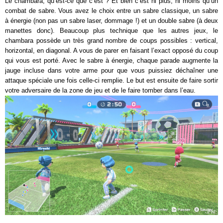
Le chambara, qu’est-ce que c’est ? Et bien c’est ni plus, ni moins qu’un
combat de sabre. Vous avez le choix entre un sabre classique, un sabre
à énergie (non pas un sabre laser, dommage !) et un double sabre (à deux
manettes donc). Beaucoup plus technique que les autres jeux, le
chambara possède un très grand nombre de coups possibles : vertical,
horizontal, en diagonal. A vous de parer en faisant l’exact opposé du coup
qui vous est porté. Avec le sabre à énergie, chaque parade augmente la
jauge incluse dans votre arme pour que vous puissiez déchaîner une
attaque spéciale une fois celle-ci remplie. Le but est ensuite de faire sortir
votre adversaire de la zone de jeu et de le faire tomber dans l’eau.