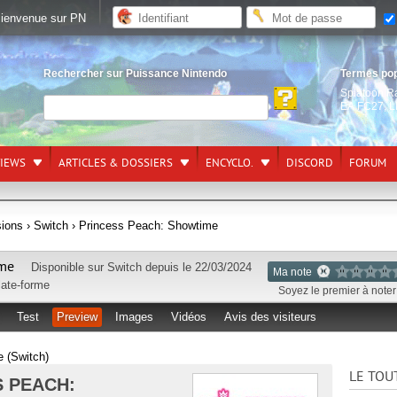
ienvenue sur PN
Rechercher sur Puissance Nintendo
Termes po
Splatoon R
EA FC27
,
L
VIEWS
ARTICLES & DOSSIERS
ENCYCLO.
DISCORD
FORUM
sions
› Switch
› Princess Peach: Showtime
ime
Disponible sur
Switch
depuis le 22/03/2024
Ma note
late-forme
Soyez le premier à noter 
Test
Preview
Images
Vidéos
Avis des visiteurs
 (Switch)
LE TOU
S PEACH: