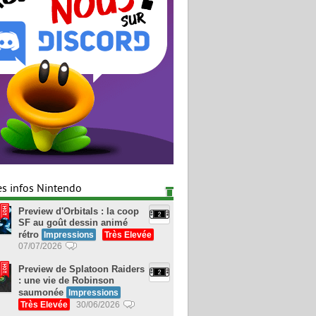
es infos Nintendo
Preview d'Orbitals : la coop
SF au goût dessin animé
rétro
Impressions
Très Elevée
07/07/2026
Preview de Splatoon Raiders
: une vie de Robinson
saumonée
Impressions
Très Elevée
30/06/2026