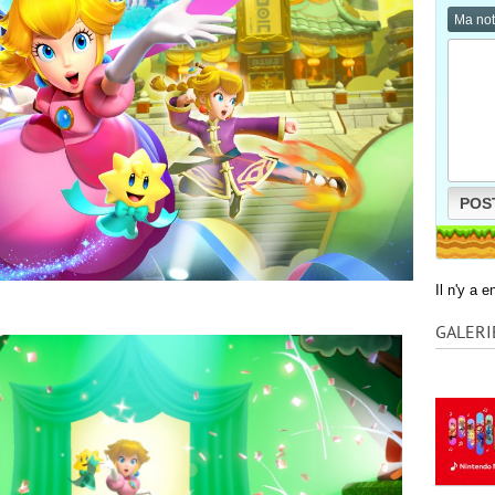
Ma no
POS
Il n'y a 
GALERI