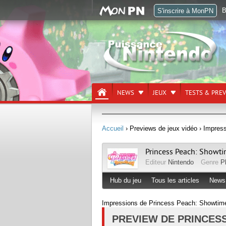
B
S'inscrire à MonPN
NEWS
JEUX
TESTS & PRE
Accueil
› Previews de jeux vidéo
› Impres
Princess Peach: Showt
Editeur
Nintendo
Genre
P
Hub du jeu
Tous les articles
News
Impressions de Princess Peach: Showtime
PREVIEW DE PRINCES