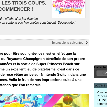
 LES TROIS COUPS,
 COMMENCER !
t l’affiche d’un jeu d’action
me un contenu que l’on espère conséquent. Découverte !
Impressions suivantes
e pour être soulignée, ce n’est en effet que la
se du Royaume Champignon bénéficie de son propre
’années et la sortie de Super Princess Peach sur
L'attent
e un excellent jeu de plateforme, c’est dans ce
El
de rose vêtue arrive sur Nintendo Switch, dans une
mes. Voilà le fruit de nos impressions suite à une
intendo que l’on remercie.
Votre a
Vous so
Prince
lui une
comment