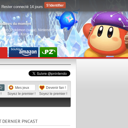
Rester connecté 14 jours
pulaires du moment
aiders
,
Pokémon (saga)
,
Nintendo Switch 2
,
EGO Donkey Kong
Mes jeux
Devenir fan !
!
Soyez le premier !
Soyez le premier !
T DERNIER PNCAST