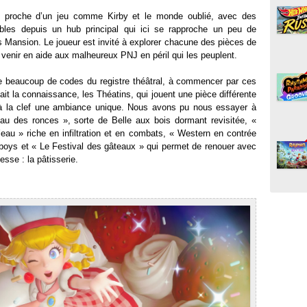
le proche d’un jeu comme Kirby et le monde oublié, avec des
ibles depuis un hub principal qui ici se rapproche un peu de
s Mansion. Le joueur est invité à explorer chacune des pièces de
e venir en aide aux malheureux PNJ en péril qui les peuplent.
e beaucoup de codes du registre théâtral, à commencer par ces
ait la connaissance, les Théatins, qui jouent une pièce différente
à la clef une ambiance unique. Nous avons pu nous essayer à
au des ronces », sorte de Belle aux bois dormant revisitée, «
’eau » riche en infiltration et en combats, « Western en contrée
oys et « Le Festival des gâteaux » qui permet de renouer avec
sse : la pâtisserie.