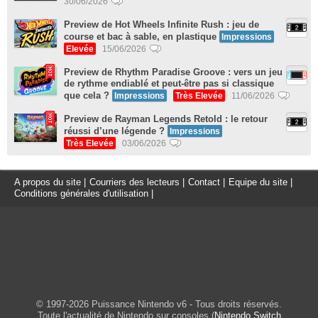
30/06/2026
Preview de Hot Wheels Infinite Rush : jeu de
course et bac à sable, en plastique
Impressions
Elevée
15/06/2026
Preview de Rhythm Paradise Groove : vers un jeu
de rythme endiablé et peut-être pas si classique
que cela ?
Impressions
Très Elevée
11/06/2026
Preview de Rayman Legends Retold : le retour
réussi d’une légende ?
Impressions
Très Elevée
03/06/2026
A propos du site
|
Courriers des lecteurs
|
Contact
|
Equipe du site
|
Conditions générales d'utilisation
|
© 1997-2026 Puissance Nintendo v6 - Tous droits réservés.
Toute l'actualité de Nintendo sur consoles (
Nintendo Switch