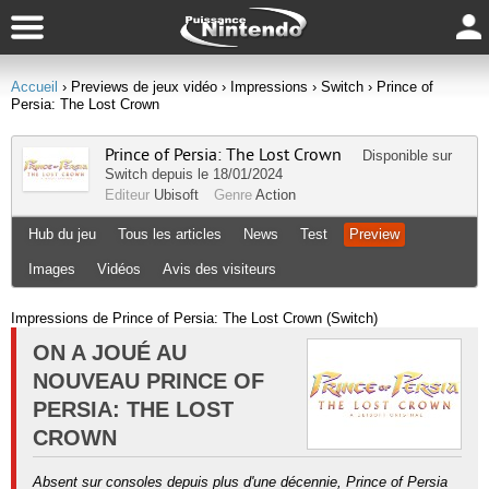
Accueil
› Previews de jeux vidéo
› Impressions
› Switch
› Prince of
Persia: The Lost Crown
Prince of Persia: The Lost Crown
Disponible sur
Switch
depuis le 18/01/2024
Editeur
Ubisoft
Genre
Action
Hub du jeu
Tous les articles
News
Test
Preview
Images
Vidéos
Avis des visiteurs
Impressions de Prince of Persia: The Lost Crown (Switch)
ON A JOUÉ AU
NOUVEAU PRINCE OF
PERSIA: THE LOST
CROWN
Absent sur consoles depuis plus d'une décennie, Prince of Persia