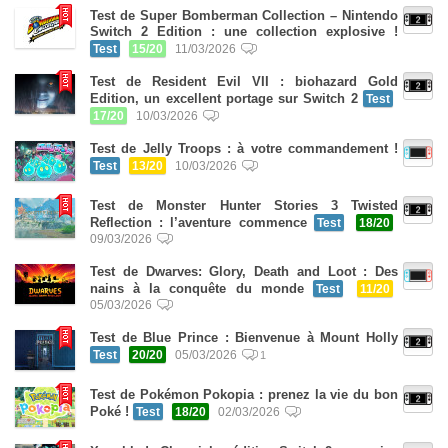
Test de Super Bomberman Collection – Nintendo
Switch 2 Edition : une collection explosive !
Test
15/20
11/03/2026
Test de Resident Evil VII : biohazard Gold
Edition, un excellent portage sur Switch 2
Test
17/20
10/03/2026
Test de Jelly Troops : à votre commandement !
Test
13/20
10/03/2026
Test de Monster Hunter Stories 3 Twisted
Reflection : l’aventure commence
Test
18/20
09/03/2026
Test de Dwarves: Glory, Death and Loot : Des
nains à la conquête du monde
Test
11/20
05/03/2026
Test de Blue Prince : Bienvenue à Mount Holly
Test
20/20
05/03/2026
1
Test de Pokémon Pokopia : prenez la vie du bon
Poké !
Test
18/20
02/03/2026