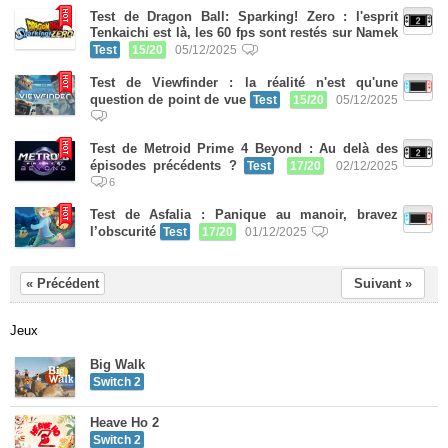
Test de Dragon Ball: Sparking! Zero : l'esprit
Tenkaichi est là, les 60 fps sont restés sur Namek
Test
15/20
05/12/2025
Test de Viewfinder : la réalité n'est qu'une
question de point de vue
Test
15/20
05/12/2025
Test de Metroid Prime 4 Beyond : Au delà des
épisodes précédents ?
Test
17/20
02/12/2025
6
Test de Asfalia : Panique au manoir, bravez
l’obscurité
Test
17/20
01/12/2025
« Précédent
Suivant »
Jeux
Big Walk
Switch 2
Heave Ho 2
Switch 2