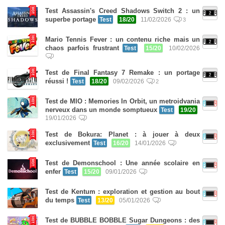
Test Assassin's Creed Shadows Switch 2 : un
superbe portage
Test
18/20
11/02/2026
3
Mario Tennis Fever : un contenu riche mais un
chaos parfois frustrant
Test
15/20
10/02/2026
Test de Final Fantasy 7 Remake : un portage
réussi !
Test
18/20
09/02/2026
2
Test de MIO : Memories In Orbit, un metroidvania
nerveux dans un monde somptueux
Test
19/20
19/01/2026
Test de Bokura: Planet : à jouer à deux
exclusivement
Test
16/20
14/01/2026
Test de Demonschool : Une année scolaire en
enfer
Test
15/20
09/01/2026
Test de Kentum : exploration et gestion au bout
du temps
Test
13/20
05/01/2026
Test de BUBBLE BOBBLE Sugar Dungeons : des