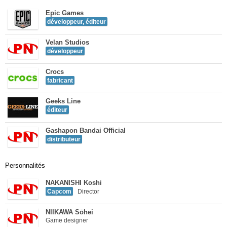
Epic Games
développeur, éditeur
Velan Studios
développeur
Crocs
fabricant
Geeks Line
éditeur
Gashapon Bandai Official
distributeur
Personnalités
NAKANISHI Koshi
Capcom
Director
NIIKAWA Sōhei
Game designer