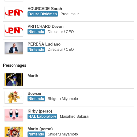
HOURCADE Sarah
Douze Dixièmes
Producteur
PRITCHARD Devon
Nintendo
Directeur / CEO
PEREÑA Luciano
Nintendo
Directeur / CEO
Personnages
Marth
Bowser
Nintendo
Shigeru Miyamoto
Kirby (perso)
HAL Laboratory
Masahiro Sakurai
Mario (perso)
Nintendo
Shigeru Miyamoto