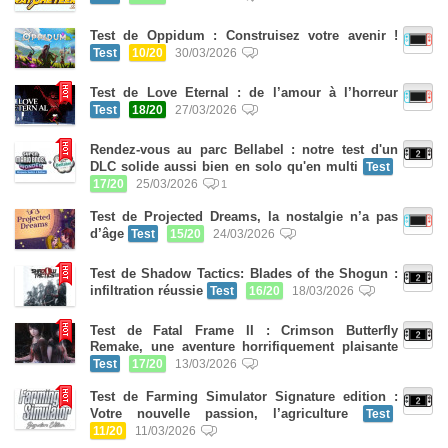
Test de Oppidum : Construisez votre avenir !
Test
10/20
30/03/2026
Test de Love Eternal : de l’amour à l’horreur
Test
18/20
27/03/2026
Rendez-vous au parc Bellabel : notre test d'un
DLC solide aussi bien en solo qu'en multi
Test
17/20
25/03/2026
1
Test de Projected Dreams, la nostalgie n’a pas
d’âge
Test
15/20
24/03/2026
Test de Shadow Tactics: Blades of the Shogun :
infiltration réussie
Test
16/20
18/03/2026
Test de Fatal Frame II : Crimson Butterfly
Remake, une aventure horrifiquement plaisante
Test
17/20
13/03/2026
Test de Farming Simulator Signature edition :
Votre nouvelle passion, l’agriculture
Test
11/20
11/03/2026