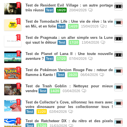
Test de Resident Evil Village : un autre portage
très réussi
Test
18/20
20/04/2026
Test de Tomodachi Life : Une vie de rêve : la vie
en Mii, et en folie
Test
14/20
15/04/2026
2
Test de Pragmata : un aller simple vers la Lune
qui vaut le détour
Test
17/20
13/04/2026
Test de Planet of Lana II : Une toute nouvelle
aventure ?
Test
17/20
07/04/2026
Test de Pokémon Version Rouge Feu : retour de
flamme à Kanto !
Test
16/20
06/04/2026
Test de Trash Goblin : Nettoyez pour mieux
vendre
Test
14/20
03/04/2026
Test de Collector’s Cove, sillonnez les mers avec
votre dinosaure pour les collectionner tous !
Test
11/20
02/04/2026
Test de Ratcheteer DX : du rétro et des pixels
Test
17/20
31/03/2026