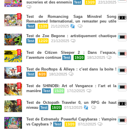
sucreries et des ennemis
Test
13/20
22/12/2025
Test de Romancing Saga Minstrel Song
Remastered International, un remaster peu utile
Test
11/20
21/12/2025
Test de Zoe Begone : artistiquement chaotique
Test
12/20
21/12/2025
Test de Citizen Sleeper 2 : Dans l’espace,
l’aventure continue
Test
19/20
18/12/2025
Test de Rooftops & Alleys : c’est dans la boite !
Test
8/20
18/12/2025
Test de SHINOBI: Art of Vengance : l’art et la
manière
Test
15/20
17/12/2025
Test de Octopath Traveler 0, un RPG de haut
niveau
Test
18/20
07/12/2025
Test de Extremely Powerful Capybaras : Vampire
vs Capybara ?
Test
13/20
07/12/2025