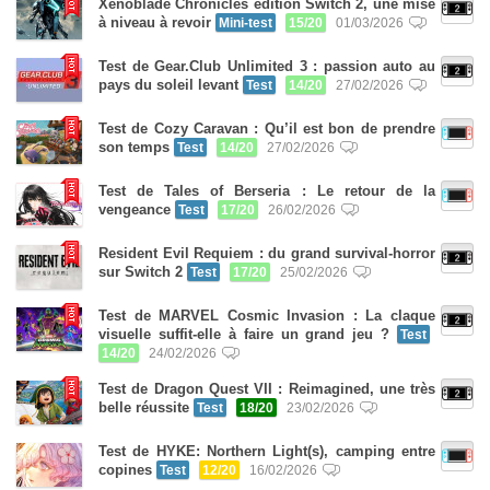
Xenoblade Chronicles édition Switch 2, une mise
à niveau à revoir
Mini-test
15/20
01/03/2026
Test de Gear.Club Unlimited 3 : passion auto au
pays du soleil levant
Test
14/20
27/02/2026
Test de Cozy Caravan : Qu’il est bon de prendre
son temps
Test
14/20
27/02/2026
Test de Tales of Berseria : Le retour de la
vengeance
Test
17/20
26/02/2026
Resident Evil Requiem : du grand survival-horror
sur Switch 2
Test
17/20
25/02/2026
Test de MARVEL Cosmic Invasion : La claque
visuelle suffit-elle à faire un grand jeu ?
Test
14/20
24/02/2026
Test de Dragon Quest VII : Reimagined, une très
belle réussite
Test
18/20
23/02/2026
Test de HYKE: Northern Light(s), camping entre
copines
Test
12/20
16/02/2026