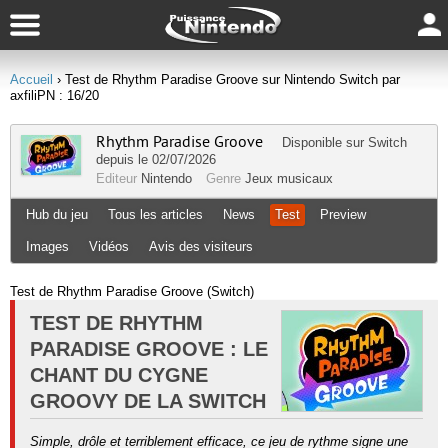
Accueil
› Test de Rhythm Paradise Groove sur Nintendo Switch par
axfiliPN : 16/20
Rhythm Paradise Groove
Disponible sur
Switch
depuis le 02/07/2026
Editeur
Nintendo
Genre
Jeux musicaux
Hub du jeu
Tous les articles
News
Test
Preview
Images
Vidéos
Avis des visiteurs
Test de Rhythm Paradise Groove (Switch)
TEST DE RHYTHM
PARADISE GROOVE : LE
CHANT DU CYGNE
GROOVY DE LA SWITCH
Simple, drôle et terriblement efficace, ce jeu de rythme signe une