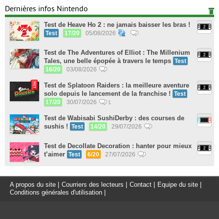
Dernières infos Nintendo
Test de Heave Ho 2 : ne jamais baisser les bras !
Test
17/20
05/08/2026
Test de The Adventures of Elliot : The Millenium
Tales, une belle épopée à travers le temps
Test
16/20
03/08/2026
Test de Splatoon Raiders : la meilleure aventure
solo depuis le lancement de la franchise !
Test
17/20
30/07/2026
1
Test de Wabisabi SushiDerby : des courses de
sushis !
Test
14/20
29/07/2026
Test de Decollate Decoration : hanter pour mieux
t’aimer
Test
6/20
27/07/2026
A propos du site
|
Courriers des lecteurs
|
Contact
|
Equipe du site
|
Conditions générales d'utilisation
|