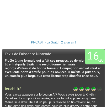
PNCAST - La Switch 2 a un an !
16
L'avis de Puissance Nintendo
/
20
Fidèle à une formule qui a fait ses preuves, ce dernier
titre first-party Switch ne révolutionne rien mais
regorge d'idées et de bonne humeur. Compagnon estival idéal et
excellente porte d'entrée pour les novices, il mérite, à prix doux,
un succès plus large que cette licence trop discrète chez nous.
Jouabilité
Vous savez appuyer sur le bouton A ? Vous savez jouer à Rhythm
Paradise. La simplicité incarnée, encore faut-il appuyer en rythme…
Même si la difficulté est un peu plus relevée en fin d’aventure, on
aurait aimé des défis plus corsés pour les plus groovy d’entre nous.