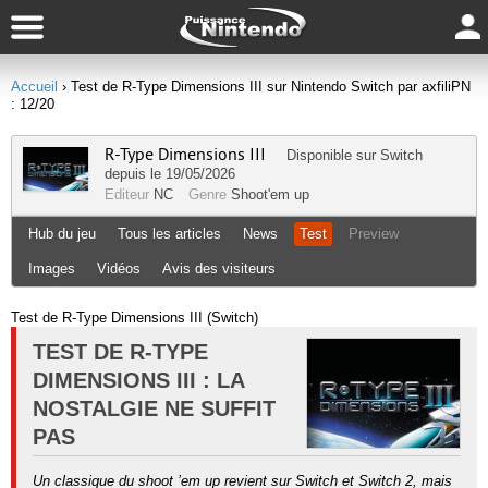
Accueil
› Test de R-Type Dimensions III sur Nintendo Switch par axfiliPN
: 12/20
R-Type Dimensions III
Disponible sur
Switch
depuis le 19/05/2026
Editeur
NC
Genre
Shoot'em up
Hub du jeu
Tous les articles
News
Test
Preview
Images
Vidéos
Avis des visiteurs
Test de R-Type Dimensions III (Switch)
TEST DE R-TYPE
DIMENSIONS III : LA
NOSTALGIE NE SUFFIT
PAS
Un classique du shoot ’em up revient sur Switch et Switch 2, mais