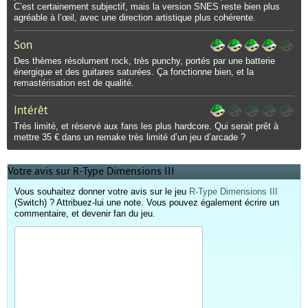
C’est certainement subjectif, mais la version SNES reste bien plus
agréable à l’œil, avec une direction artistique plus cohérente.
Son
Des thèmes résolument rock, très punchy, portés par une batterie
énergique et des guitares saturées. Ça fonctionne bien, et la
remastérisation est de qualité.
Intérêt
Très limité, et réservé aux fans les plus hardcore. Qui serait prêt à
mettre 35 € dans un remake très limité d’un jeu d’arcade ?
Votre avis sur R-Type Dimensions III
Vous souhaitez donner votre avis sur le jeu
R-Type Dimensions III
(Switch) ? Attribuez-lui une note. Vous pouvez également écrire un
commentaire, et devenir fan du jeu.