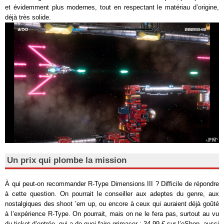
et évidemment plus modernes, tout en respectant le matériau d’origine,
déjà très solide.
Un prix qui plombe la mission
À qui peut-on recommander R-Type Dimensions III ? Difficile de répondre
à cette question. On pourrait le conseiller aux adeptes du genre, aux
nostalgiques des shoot ’em up, ou encore à ceux qui auraient déjà goûté
à l’expérience R-Type. On pourrait, mais on ne le fera pas, surtout au vu
du ticket d’entrée, qui a de quoi faire grimacer : 34,99 € sur l’eShop, aussi