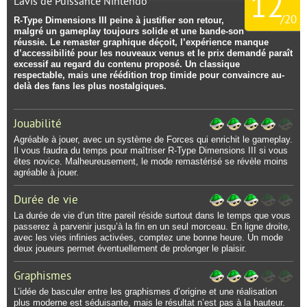
12
L'avis de Puissance Nintendo
/
20
R-Type Dimensions III peine à justifier son retour,
malgré un gameplay toujours solide et une bande-son
réussie. Le remaster graphique déçoit, l’expérience manque
d’accessibilité pour les nouveaux venus et le prix demandé paraît
excessif au regard du contenu proposé. Un classique
respectable, mais une réédition trop timide pour convaincre au-
delà des fans les plus nostalgiques.
Jouabilité
Agréable à jouer, avec un système de Forces qui enrichit le gameplay.
Il vous faudra du temps pour maîtriser R-Type Dimensions III si vous
êtes novice. Malheureusement, le mode remastérisé se révèle moins
agréable à jouer.
Durée de vie
La durée de vie d’un titre pareil réside surtout dans le temps que vous
passerez à parvenir jusqu’à la fin en un seul morceau. En ligne droite,
avec les vies infinies activées, comptez une bonne heure. Un mode
deux joueurs permet éventuellement de prolonger le plaisir.
Graphismes
L’idée de basculer entre les graphismes d’origine et une réalisation
plus moderne est séduisante, mais le résultat n’est pas à la hauteur.