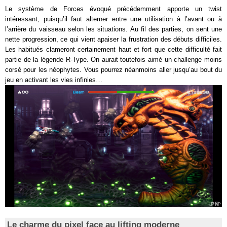
Le système de Forces évoqué précédemment apporte un twist
intéressant, puisqu’il faut alterner entre une utilisation à l’avant ou à
l’arrière du vaisseau selon les situations. Au fil des parties, on sent une
nette progression, ce qui vient apaiser la frustration des débuts difficiles.
Les habitués clameront certainement haut et fort que cette difficulté fait
partie de la légende R-Type. On aurait toutefois aimé un challenge moins
corsé pour les néophytes. Vous pourrez néanmoins aller jusqu’au bout du
jeu en activant les vies infinies…
Le charme du pixel face au lifting moderne