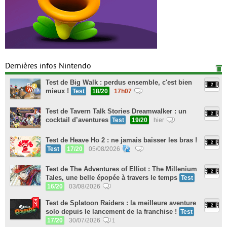
Dernières infos Nintendo
Test de Big Walk : perdus ensemble, c'est bien
mieux !
Test
18/20
17h07
Test de Tavern Talk Stories Dreamwalker : un
cocktail d’aventures
Test
19/20
hier
Test de Heave Ho 2 : ne jamais baisser les bras !
Test
17/20
05/08/2026
Test de The Adventures of Elliot : The Millenium
Tales, une belle épopée à travers le temps
Test
16/20
03/08/2026
Test de Splatoon Raiders : la meilleure aventure
solo depuis le lancement de la franchise !
Test
17/20
30/07/2026
1