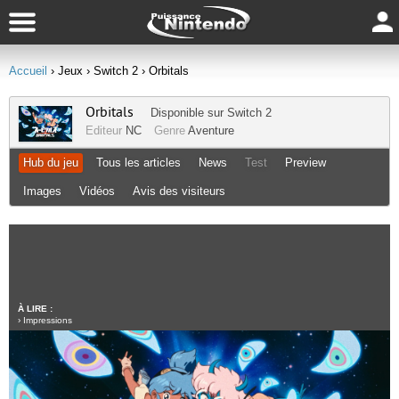
Accueil
› Jeux
› Switch 2
› Orbitals
Orbitals
Disponible sur
Switch 2
Editeur
NC
Genre
Aventure
Hub du jeu
Tous les articles
News
Test
Preview
Images
Vidéos
Avis des visiteurs
À LIRE :
›
Impressions