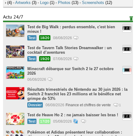
›
(4) -
Artworks
(3) -
Logo
(1) -
Photos
(13) -
Screenshots
(12)
Actu 24/7
Test de Big Walk : perdus ensemble, c'est bien
mieux !
Test
18/20
08/08/2026
Test de Tavern Talk Stories Dreamwalker : un
cocktail d’aventures
Test
19/20
07/08/2026
Minecraft débarque sur Switch 2 le 27 octobre
2026
06/08/2026
Résultats trimestriels de Nintendo au 30 juin 2026 : la
Switch 2 franchit les 23 millions et le bénéfice net
grimpe de 53%
Dossier
06/08/2026
Finance et chiffres de vente
1
Test de Heave Ho 2 : ne jamais baisser les bras !
Test
17/20
05/08/2026
Pokémon et Adidas présentent leur collaboration :