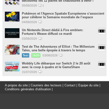
découvrez les 12 paires de chaussures à venir !
05/08/2026
1
Pokémon et l'Agence Spatiale Européenne s’associent
pour célébrer la Semaine mondiale de l’espace
04/08/2026
Un Nintendo Direct dédié à Fire emblem:
Fortune's Weave diffusé ce mardi
03/08/2026
Test de The Adventures of Elliot : The Millenium
Tales, une belle épopée à travers le temps
Test
16/20
03/08/2026
Wobbly Life débarque sur Switch 2 le 20 août
avec la coop à quatre et le GameShare
31/07/2026
A propos du site
|
Courriers des lecteurs
|
Contact
|
Equipe du site
|
Conditions générales d'utilisation
|