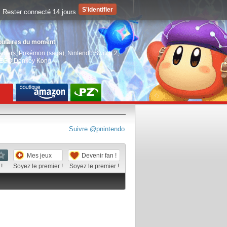
Rester connecté 14 jours
pulaires du moment
aiders
,
Pokémon (saga)
,
Nintendo Switch 2
,
EGO Donkey Kong
Suivre @pnintendo
Mes jeux
Devenir fan !
!
Soyez le premier !
Soyez le premier !