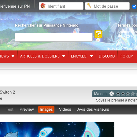
ienvenue sur PN
Rechercher sur Puissance Nintendo
Termes po
Splatoon R
EA FC27
,
L
VIEWS
ARTICLES & DOSSIERS
ENCYCLO.
DISCORD
FORUM
Switch 2
Ma note
re
Soyez le premier à noter 
Test
Preview
Images
Vidéos
Avis des visiteurs