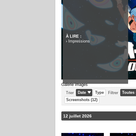
À LIRE :
›
Impressions
Galerie images
Date
Type
Toutes 
Trier
Filtrer
Screenshots (12)
12 juillet 2026