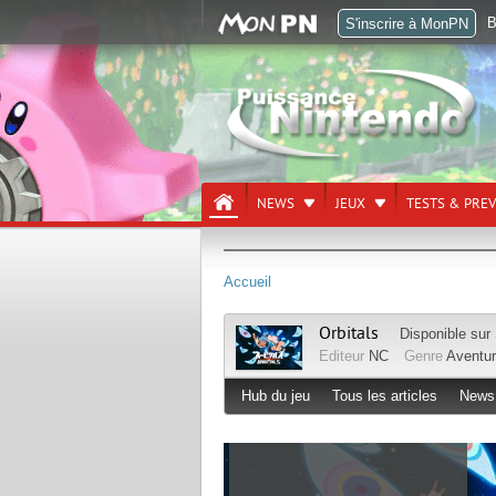
B
S'inscrire à MonPN
NEWS
JEUX
TESTS & PRE
Accueil
Orbitals
Disponible sur
Editeur
NC
Genre
Aventu
Hub du jeu
Tous les articles
News