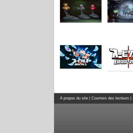
A propos du site
|
Courriers des lecteurs
|