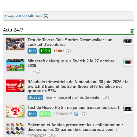
›
Capture de site web
(1)
Actu 24/7
Test de Tavern Talk Stories Dreamwalker : un
cocktail d’aventures
Test
19/20
15h01
Minecraft débarque sur Switch 2 le 27 octobre
2026
hier
Résultats trimestriels de Nintendo au 30 juin 2026 : la
Switch 2 franchit les 23 millions et le bénéfice net
grimpe de 53%
Dossier
hier
Finance et chiffres de vente
1
Test de Heave Ho 2 : ne jamais baisser les bras !
Test
17/20
05/08/2026
Pokémon et Adidas présentent leur collaboration :
découvrez les 12 paires de chaussures à venir !
05/08/2026
1