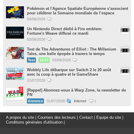
Pokémon et l'Agence Spatiale Européenne s’associent
pour célébrer la Semaine mondiale de l’espace
04/08/2026
Un Nintendo Direct dédié à Fire emblem:
Fortune's Weave diffusé ce mardi
03/08/2026
Test de The Adventures of Elliot : The Millenium
Tales, une belle épopée à travers le temps
Test
16/20
03/08/2026
Wobbly Life débarque sur Switch 2 le 20 août
avec la coop à quatre et le GameShare
31/07/2026
[Rappel] Abonnez-vous à Warp Zone, la newsletter de
PN
Annonce
31/07/2026
Internet
1
A propos du site
|
Courriers des lecteurs
|
Contact
|
Equipe du site
|
Conditions générales d'utilisation
|