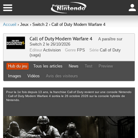
Accueil
› Jeux
› Switch 2
› Call of Duty Modern Warfare 4
Call of Duty Modern Warfare 4
A paraître sur
Switch 2
le 26/10/2026
Editeur
Activision
Genre
FPS
Série
Call of Duty
(saga)
Hub du jeu
Tous les articles
News
Test
Preview
Images
Vidéos
Avis des visiteurs
Pour la 1e fois depuis 13 ans, la franchise Call of Duty revient sur une console Nintendo
: Call of Duty Modern Warfare 4 sortira le 26 octobre 2026 sur la console hybride de
Nintendo.