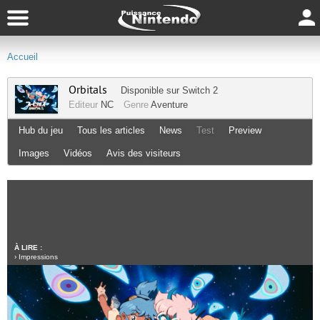
Accueil
Orbitals
Disponible sur
Switch 2
Editeur
NC
Genre
Aventure
Hub du jeu
Tous les articles
News
Test
Preview
Images
Vidéos
Avis des visiteurs
À LIRE :
›
Impressions