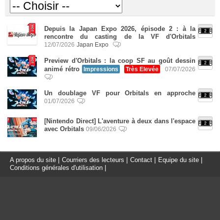
Depuis la Japan Expo 2026, épisode 2 : à la
rencontre du casting de la VF d'Orbitals
12/07/2026
Japan Expo
Preview d'Orbitals : la coop SF au goût dessin
animé rétro
Impressions
Très Elevée
07/07/2026
Un doublage VF pour Orbitals en approche
01/07/2026
[Nintendo Direct] L'aventure à deux dans l'espace
avec Orbitals
09/06/2026
A propos du site
|
Courriers des lecteurs
|
Contact
|
Equipe du site
|
Conditions générales d'utilisation
|