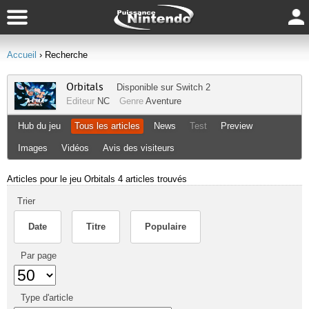
Accueil
› Recherche
Orbitals
Disponible sur
Switch 2
Editeur
NC
Genre
Aventure
Hub du jeu
Tous les articles
News
Test
Preview
Images
Vidéos
Avis des visiteurs
Articles pour le jeu Orbitals
4 articles trouvés
Trier
Date
Titre
Populaire
Par page
Type d'article