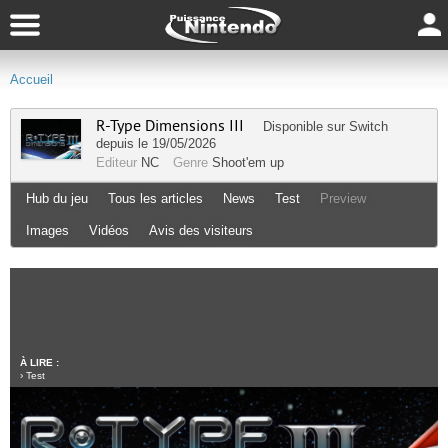
Accueil
R-Type Dimensions III
Disponible sur
Switch
depuis le 19/05/2026
Editeur
NC
Genre
Shoot'em up
Hub du jeu
Tous les articles
News
Test
Preview
Images
Vidéos
Avis des visiteurs
À LIRE :
›
Test