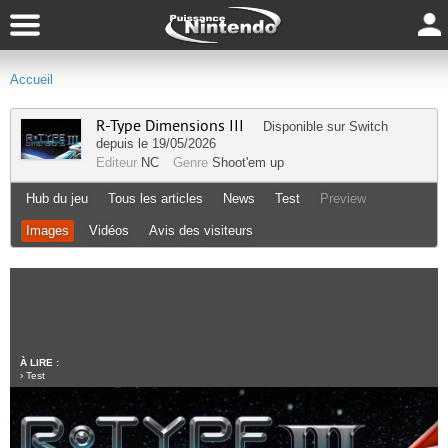
Accueil
R-Type Dimensions III
Disponible sur
Switch
depuis le 19/05/2026
Editeur
NC
Genre
Shoot'em up
Hub du jeu
Tous les articles
News
Test
Preview
Images
Vidéos
Avis des visiteurs
À LIRE :
›
Test