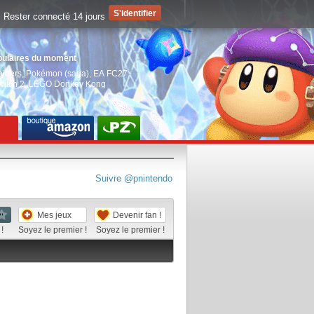
Rester connecté 14 jours
pulaires du moment
aiders
,
Pokémon (saga)
,
EA FC27
,
witch 2
,
LEGO Donkey Kong
Suivre @pnintendo
Mes jeux
Devenir fan !
!
Soyez le premier !
Soyez le premier !