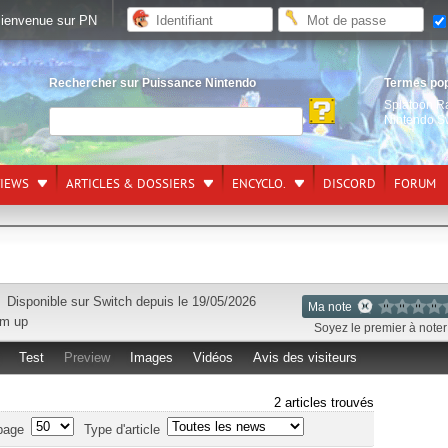
ienvenue sur PN
Rechercher sur Puissance Nintendo
Termes po
Splatoon R
Nintendo S
VIEWS
ARTICLES & DOSSIERS
ENCYCLO.
DISCORD
FORUM
Disponible sur
Switch
depuis le 19/05/2026
Ma note
em up
Soyez le premier à noter 
Test
Preview
Images
Vidéos
Avis des visiteurs
2 articles trouvés
page
Type d'article