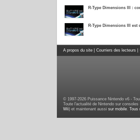
R-Type Dimensions III : co
R-Type Dimensions III est 
A propos du site
|
Courriers des lecteurs
|
© 1997-2026 Puissance Nintendo v6 - Tous
Toute l'actualité de Nintendo sur consoles 
Wii
) et maintenant aussi
sur mobile
.
Tous 