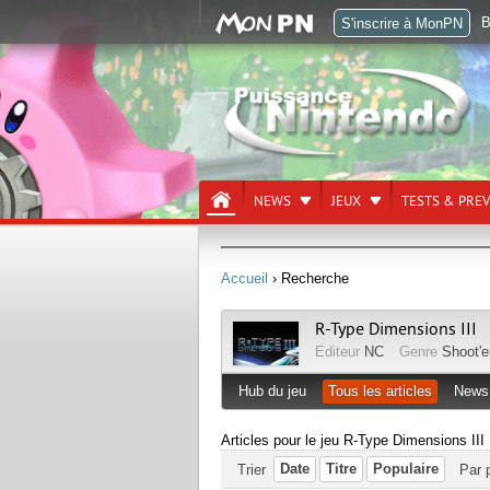
B
S'inscrire à MonPN
NEWS
JEUX
TESTS & PRE
Accueil
› Recherche
R-Type Dimensions III
Editeur
NC
Genre
Shoot'
Hub du jeu
Tous les articles
News
Articles pour le jeu R-Type Dimensions III
Date
Titre
Populaire
Trier
Par 