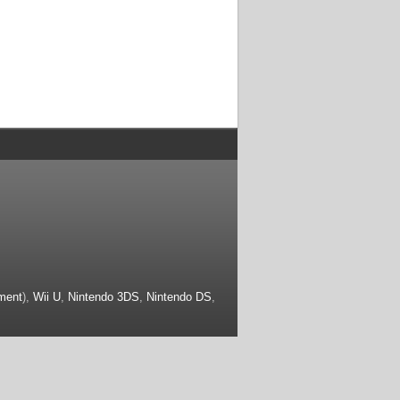
ment
),
Wii U
,
Nintendo 3DS
,
Nintendo DS
,