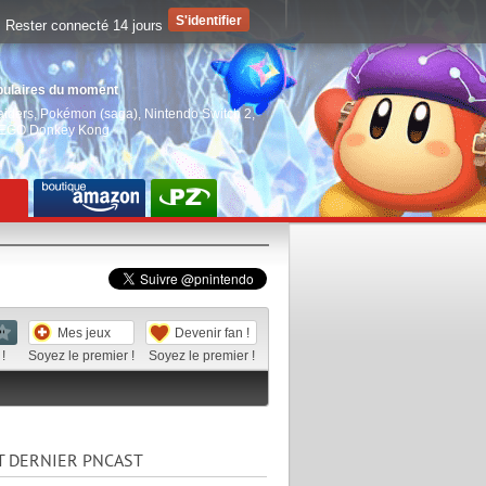
Rester connecté 14 jours
pulaires du moment
aiders
,
Pokémon (saga)
,
Nintendo Switch 2
,
EGO Donkey Kong
Mes jeux
Devenir fan !
!
Soyez le premier !
Soyez le premier !
T DERNIER PNCAST