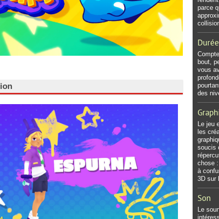
parce qu
approxi
collisi
Durée
Comptez
bout, p
vous av
profond
tion
pourtan
des ni
Graph
Le jeu 
les cré
graphiq
soucis 
répercu
chose :
à confu
3D sur 
Son
Le soun
intéres