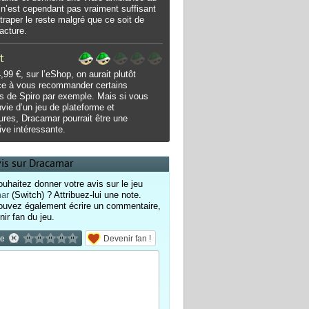
 n’est cependant pas vraiment suffisant
ttraper le reste malgré que ce soit de
acture.
t
,99 €, sur l’eShop, on aurait plutôt
ce à vous recommander certains
 de Spiro par exemple. Mais si vous
vie d’un jeu de plateforme et
ures, Dracamar pourrait être une
tive intéressante.
vis sur Dracamar
uhaitez donner votre avis sur le jeu
ar
(Switch) ? Attribuez-lui une note.
ouvez également écrire un commentaire,
nir fan du jeu.
te
Devenir fan !