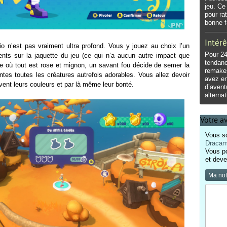
jeu. Ce
pour ra
bonne f
Intérê
o n’est pas vraiment ultra profond. Vous y jouez au choix l’un
Pour 24
nts sur la jaquette du jeu (ce qui n’a aucun autre impact que
tendan
 où tout est rose et mignon, un savant fou décide de semer la
remakes
ntes toutes les créatures autrefois adorables. Vous allez devoir
avez en
uvent leurs couleurs et par là même leur bonté.
d’avent
alterna
Votre a
Vous so
Dracam
Vous p
et deve
Ma no