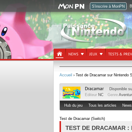
B
S'inscrire à MonPN
NEWS
JEUX
TESTS & PRE
Accueil
› Test de Dracamar sur Nintendo S
Dracamar
Disponible s
Editeur
NC
Genre
Aventu
Hub du jeu
Tous les articles
News
Test de Dracamar (Switch)
TEST DE DRACAMAR :