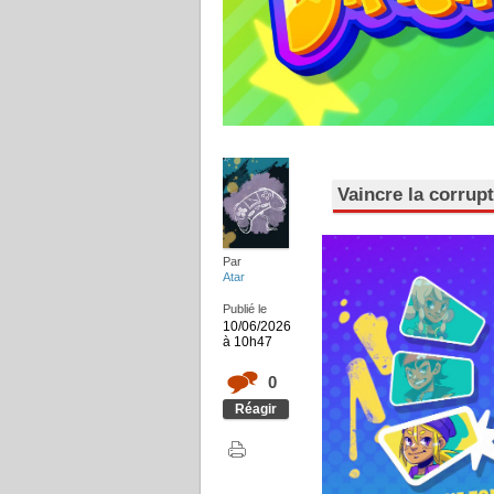
Vaincre la corrup
Par
Atar
Publié le
10/06/2026
à 10h47
0
Réagir