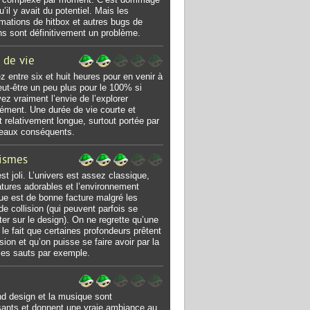
’il y avait du potentiel. Mais les
mations de hitbox et autres bugs de
ons sont définitivement un problème.
 de vie
 entre six et huit heures pour en venir à
eut-être un peu plus pour le 100% si
ez vraiment l’envie de l’explorer
ément. Une durée de vie courte et
t relativement longue, surtout portée par
veaux conséquents.
ismes
est joli. L’univers est assez classique,
atures adorables et l’environnement
ue est de bonne facture malgré les
de collision (qui peuvent parfois se
ter sur le design). On ne regrette qu’une
 le fait que certaines profondeurs prêtent
sion et qu’on puisse se faire avoir par la
les sauts par exemple.
d design et la musique sont
sants et donnent une vraie ambiance au