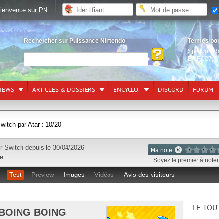
ienvenue sur PN
Rechercher sur Puissance Nintendo
Termes po
Splatoon R
EA FC27
,
L
VIEWS
ARTICLES & DOSSIERS
ENCYCLO.
DISCORD
FORUM
witch par Atar : 10/20
ur
Switch
depuis le 30/04/2026
Ma note
re
Soyez le premier à noter 
Test
Preview
Images
Vidéos
Avis des visiteurs
LE TOU
 BOING BOING