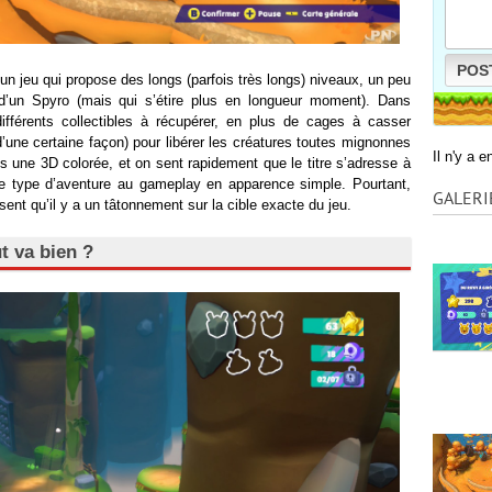
POS
 un jeu qui propose des longs (parfois très longs) niveaux, un peu
d’un Spyro (mais qui s’étire plus en longueur moment). Dans
fférents collectibles à récupérer, en plus de cages à casser
’une certaine façon) pour libérer les créatures toutes mignonnes
Il n'y a 
s une 3D colorée, et on sent rapidement que le titre s’adresse à
ce type d’aventure au gameplay en apparence simple. Pourtant,
GALERI
 sent qu’il y a un tâtonnement sur la cible exacte du jeu.
t va bien ?