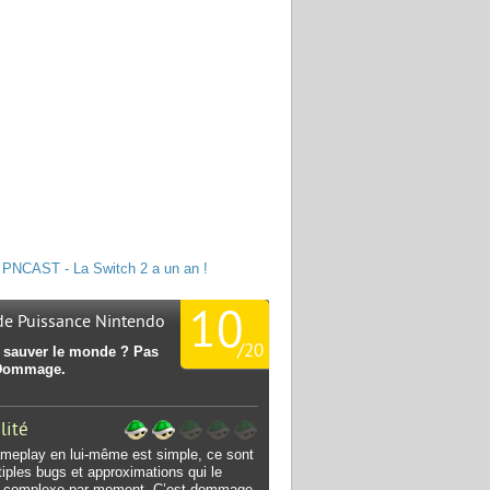
PNCAST - La Switch 2 a un an !
10
 de Puissance Nintendo
/
20
à sauver le monde ? Pas
Dommage.
lité
ameplay en lui-même est simple, ce sont
tiples bugs et approximations qui le
t complexe par moment. C’est dommage