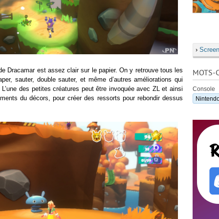
›
Screen
de Dracamar est assez clair sur le papier. On y retrouve tous les
MOTS-C
aper, sauter, double sauter, et même d’autres améliorations qui
 L’une des petites créatures peut être invoquée avec ZL et ainsi
Console
éments du décors, pour créer des ressorts pour rebondir dessus
Nintendo