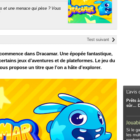
les et une menace qui pèse ? Vous
!
Test suivant
ure commence dans Dracamar. Une épopée fantastique,
certains jeux d’aventures et de plateformes. Le jeu du
us propose un titre que l’on a hâte d’explorer.
L'avis
Prêts 
sûr… 
Jouabi
Si le g
les mul
renden