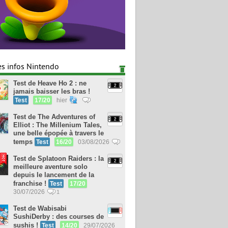
es infos Nintendo
Test de Heave Ho 2 : ne
jamais baisser les bras !
Test
17/20
hier
Test de The Adventures of
Elliot : The Millenium Tales,
une belle épopée à travers le
temps
Test
16/20
03/08/2026
Test de Splatoon Raiders : la
meilleure aventure solo
depuis le lancement de la
franchise !
Test
17/20
30/07/2026
1
Test de Wabisabi
SushiDerby : des courses de
sushis !
Test
14/20
29/07/2026