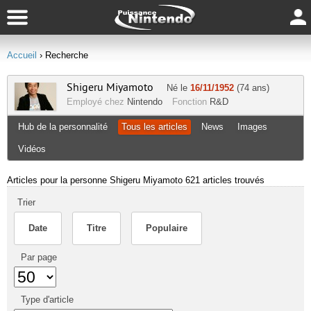
Accueil
› Recherche
Shigeru Miyamoto
Né le
16/11/1952
(74 ans)
Employé chez
Nintendo
Fonction
R&D
Hub de la personnalité
Tous les articles
News
Images
Vidéos
Articles pour la personne Shigeru Miyamoto
621 articles trouvés
Trier
Date
Titre
Populaire
Par page
Type d'article