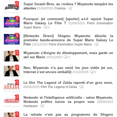
Super Smash Bros. au cinéma ? Miyamoto tempère les
attentes
01/04/2026
Cinéma
Pourquoi (et comment) [spoiler] a-t-il rejoint Super
Mario Galaxy Le Film ?
01/04/2026
Films d'animation
Super Mario
0
[Nintendo Direct] Shigeru Miyamoto dévoile la
première bande-annonce de Super Mario Galaxy Le
Film
12/11/2025
Films d'animation Super Mario
Miyamoto s'éloigne du développement, mais garde un
œil sur Mario
10/11/2025
2
Non, Miyamoto n’a pas renié les jeux vidéo (et oui,
Internet s’est encore emballé)
21/10/2025
2
Le film The Legend of Zelda reporté d'un gros mois.
09/06/2025
Film The Legend of Zelda
Nintendo et l'Intelligence artificielle : selon Miyamoto,
Nintendo préfère suivre sa propre voie
26/09/2024
Hardware
La retraite n'est pas au programme de Shigeru