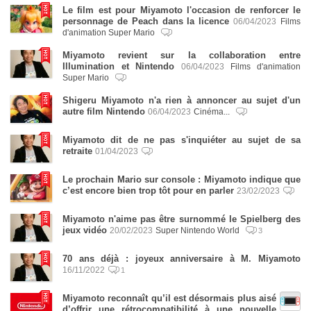
Le film est pour Miyamoto l'occasion de renforcer le
personnage de Peach dans la licence
06/04/2023
Films
d'animation Super Mario
Miyamoto revient sur la collaboration entre
Illumination et Nintendo
06/04/2023
Films d'animation
Super Mario
Shigeru Miyamoto n'a rien à annoncer au sujet d'un
autre film Nintendo
06/04/2023
Cinéma...
Miyamoto dit de ne pas s'inquiéter au sujet de sa
retraite
01/04/2023
Le prochain Mario sur console : Miyamoto indique que
c’est encore bien trop tôt pour en parler
23/02/2023
Miyamoto n'aime pas être surnommé le Spielberg des
jeux vidéo
20/02/2023
Super Nintendo World
3
70 ans déjà : joyeux anniversaire à M. Miyamoto
16/11/2022
1
Miyamoto reconnaît qu’il est désormais plus aisé
d’offrir une rétrocompatibilité à une nouvelle