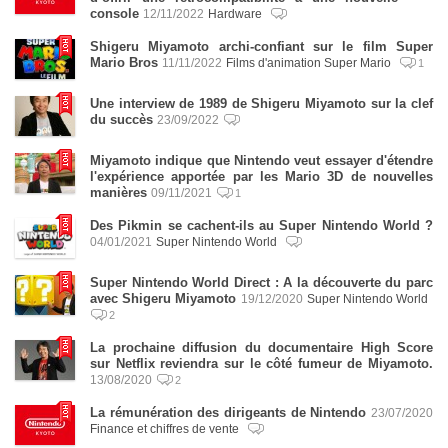
console
12/11/2022
Hardware
Shigeru Miyamoto archi-confiant sur le film Super
Mario Bros
11/11/2022
Films d'animation Super Mario
1
Une interview de 1989 de Shigeru Miyamoto sur la clef
du succès
23/09/2022
Miyamoto indique que Nintendo veut essayer d'étendre
l'expérience apportée par les Mario 3D de nouvelles
manières
09/11/2021
1
Des Pikmin se cachent-ils au Super Nintendo World ?
04/01/2021
Super Nintendo World
Super Nintendo World Direct : A la découverte du parc
avec Shigeru Miyamoto
19/12/2020
Super Nintendo World
2
La prochaine diffusion du documentaire High Score
sur Netflix reviendra sur le côté fumeur de Miyamoto.
13/08/2020
2
La rémunération des dirigeants de Nintendo
23/07/2020
Finance et chiffres de vente