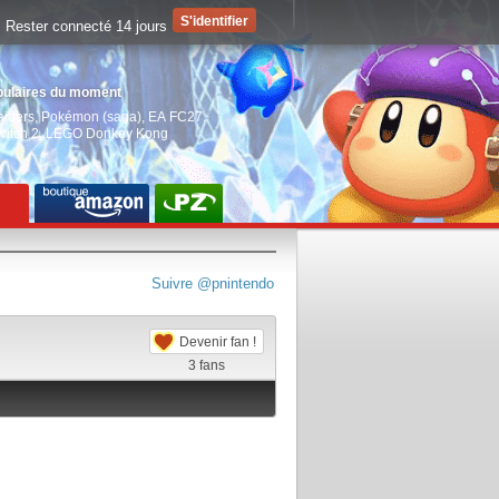
Rester connecté 14 jours
pulaires du moment
aiders
,
Pokémon (saga)
,
EA FC27
,
witch 2
,
LEGO Donkey Kong
Suivre @pnintendo
Devenir fan !
3
fans