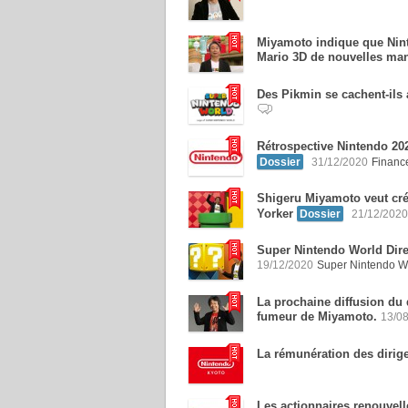
Miyamoto indique que Ninte
Mario 3D de nouvelles man
Des Pikmin se cachent-ils
Rétrospective Nintendo 20
Dossier
31/12/2020
Finance
Shigeru Miyamoto veut crée
Yorker
Dossier
21/12/2020
Super Nintendo World Dire
19/12/2020
Super Nintendo W
La prochaine diffusion du 
fumeur de Miyamoto.
13/0
La rémunération des dirig
Les actionnaires renouvell