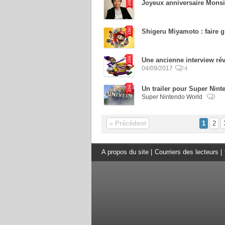
Joyeux anniversaire Mons
Shigeru Miyamoto : faire g
Une ancienne interview rév
04/09/2017
4
Un trailer pour Super Ninte
Super Nintendo World
« Précédent
1
2
A propos du site
|
Courriers des lecteurs
|