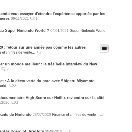
ndo veut essayer d'étendre l'expérience apportée par les
ières
09/11/2021
1
 au Super Nintendo World ?
04/01/2021
Super Nintendo World
20 : retour sur une année pas comme les autres
 et chiffres de vente...
r un monde meilleur : la très belle interview du New
2
ct : A la découverte du parc avec Shigeru Miyamoto
orld
2
documentaire High Score sur Netflix reviendra sur le côté
8/2020
2
eants de Nintendo
23/07/2020
Finance et chiffres de vente
ent le Board of Directors
30/06/2020
1