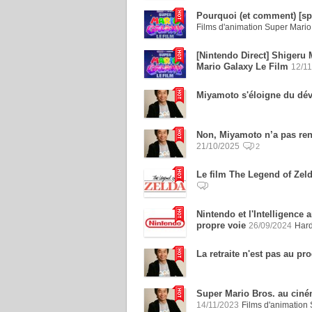
Pourquoi (et comment) [spo
Films d'animation Super Mari
[Nintendo Direct] Shigeru
Mario Galaxy Le Film
12/1
Miyamoto s'éloigne du dév
Non, Miyamoto n’a pas renié
21/10/2025
2
Le film The Legend of Zeld
Nintendo et l'Intelligence 
propre voie
26/09/2024
Har
La retraite n'est pas au 
Super Mario Bros. au ciné
14/11/2023
Films d'animation