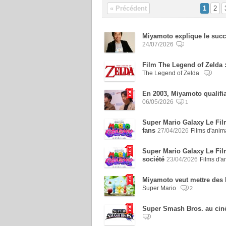
« Précédent
1
2
Miyamoto explique le succè
24/07/2026
Film The Legend of Zelda :
The Legend of Zelda
En 2003, Miyamoto qualifiai
06/05/2026
1
Super Mario Galaxy Le Fil
fans
27/04/2026
Films d'anim
Super Mario Galaxy Le Film
société
23/04/2026
Films d'
Miyamoto veut mettre des P
Super Mario
2
Super Smash Bros. au cin