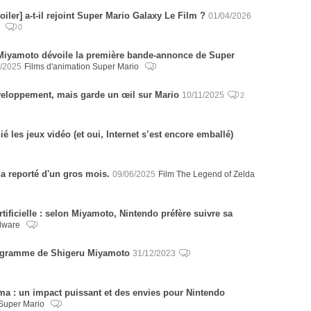
iler] a-t-il rejoint Super Mario Galaxy Le Film ?
01/04/2026
o
0
 Miyamoto dévoile la première bande-annonce de Super
1/2025
Films d'animation Super Mario
eloppement, mais garde un œil sur Mario
10/11/2025
2
 les jeux vidéo (et oui, Internet s’est encore emballé)
a reporté d'un gros mois.
09/06/2025
Film The Legend of Zelda
artificielle : selon Miyamoto, Nintendo préfère suivre sa
dware
programme de Shigeru Miyamoto
31/12/2023
ma : un impact puissant et des envies pour Nintendo
 Super Mario