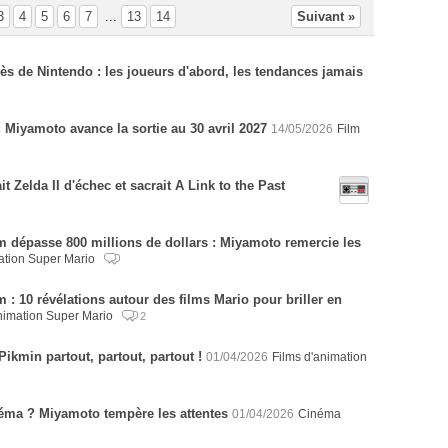
3
4
5
6
7
...
13
14
Suivant »
s de Nintendo : les joueurs d'abord, les tendances jamais
 Miyamoto avance la sortie au 30 avril 2027
14/05/2026
Film
t Zelda II d'échec et sacrait A Link to the Past
m dépasse 800 millions de dollars : Miyamoto remercie les
ation Super Mario
 : 10 révélations autour des films Mario pour briller en
animation Super Mario
2
ikmin partout, partout, partout !
01/04/2026
Films d'animation
éma ? Miyamoto tempère les attentes
01/04/2026
Cinéma