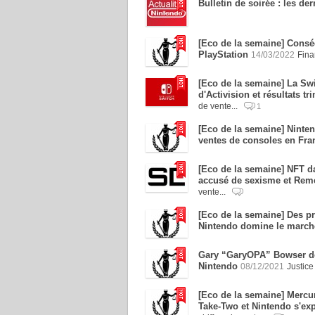
Bulletin de soirée : les de
[Eco de la semaine] Consé
PlayStation
14/03/2022
Fina
[Eco de la semaine] La Swi
d'Activision et résultats t
de vente...
1
[Eco de la semaine] Ninten
ventes de consoles en Fra
[Eco de la semaine] NFT d
accusé de sexisme et Reme
vente...
[Eco de la semaine] Des pr
Nintendo domine le march
Gary “GaryOPA” Bowser de 
Nintendo
08/12/2021
Justic
[Eco de la semaine] Mercu
Take-Two et Nintendo s'exp