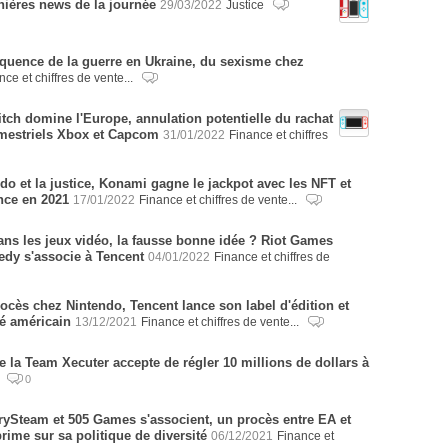
rnières news de la journée
29/03/2022
Justice
quence de la guerre en Ukraine, du sexisme chez
nce et chiffres de vente...
tch domine l'Europe, annulation potentielle du rachat
rimestriels Xbox et Capcom
31/01/2022
Finance et chiffres
do et la justice, Konami gagne le jackpot avec les NFT et
nce en 2021
17/01/2022
Finance et chiffres de vente...
ans les jeux vidéo, la fausse bonne idée ? Riot Games
dy s'associe à Tencent
04/01/2022
Finance et chiffres de
ocès chez Nintendo, Tencent lance son label d'édition et
é américain
13/12/2021
Finance et chiffres de vente...
la Team Xecuter accepte de régler 10 millions de dollars à
e
0
rySteam et 505 Games s'associent, un procès entre EA et
rime sur sa politique de diversité
06/12/2021
Finance et