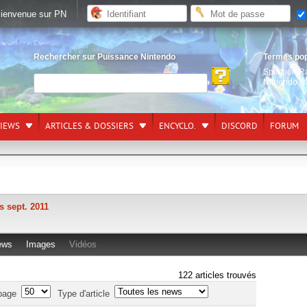
ienvenue sur PN
Rechercher sur Puissance Nintendo
Termes po
Splatoon R
Nintendo S
VIEWS
ARTICLES & DOSSIERS
ENCYCLO.
DISCORD
FORUM
s sept. 2011
ews
Images
Vidéos
122 articles trouvés
page
Type d'article