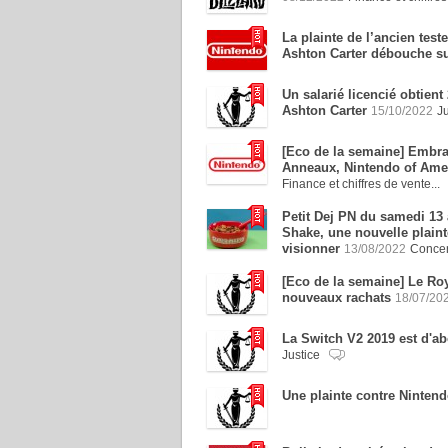
La plainte de l’ancien test
Ashton Carter débouche su
Un salarié licencié obtien
Ashton Carter
15/10/2022
J
[Eco de la semaine] Embra
Anneaux, Nintendo of Amer
Finance et chiffres de vente...
Petit Dej PN du samedi 13 
Shake, une nouvelle plaint
visionner
13/08/2022
Concer
[Eco de la semaine] Le Ro
nouveaux rachats
18/07/20
La Switch V2 2019 est d'ab
Justice
Une plainte contre Ninten