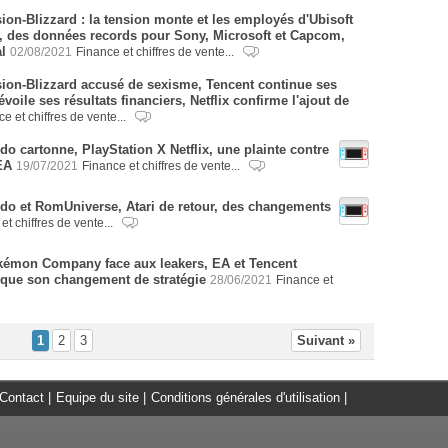
sion-Blizzard : la tension monte et les employés d'Ubisoft
 des données records pour Sony, Microsoft et Capcom,
l
02/08/2021
Finance et chiffres de vente...
sion-Blizzard accusé de sexisme, Tencent continue ses
voile ses résultats financiers, Netflix confirme l'ajout de
e et chiffres de vente...
do cartonne, PlayStation X Netflix, une plainte contre
EA
19/07/2021
Finance et chiffres de vente...
ndo et RomUniverse, Atari de retour, des changements
et chiffres de vente...
kémon Company face aux leakers, EA et Tencent
oque son changement de stratégie
28/06/2021
Finance et
1
2
3
Suivant »
Contact
|
Equipe du site
|
Conditions générales d'utilisation
|