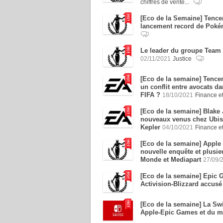
chiffres de vente...
[Eco de la Semaine] Tencen
lancement record de Poké
Le leader du groupe Team X
02/11/2021
Justice
[Eco de la semaine] Tencen
un conflit entre avocats dan
FIFA ?
18/10/2021
Finance et
[Eco de la semaine] Blake
nouveaux venus chez Ubisof
Kepler
04/10/2021
Finance et
[Eco de la semaine] Apple 
nouvelle enquête et plusi
Monde et Mediapart
27/09/
[Eco de la semaine] Epic Ga
Activision-Blizzard accusé
[Eco de la semaine] La Swi
Apple-Epic Games et du 