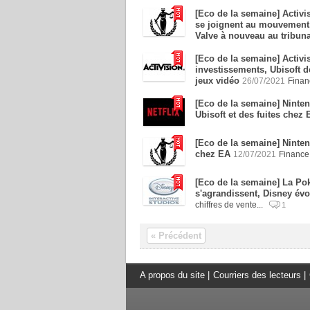
[Eco de la semaine] Activi
se joignent au mouvement,
Valve à nouveau au tribuna
[Eco de la semaine] Activi
investissements, Ubisoft dé
jeux vidéo
26/07/2021
Financ
[Eco de la semaine] Ninten
Ubisoft et des fuites chez 
[Eco de la semaine] Ninte
chez EA
12/07/2021
Finance 
[Eco de la semaine] La Po
s'agrandissent, Disney év
chiffres de vente...
1
« Précédent
A propos du site
|
Courriers des lecteurs
|