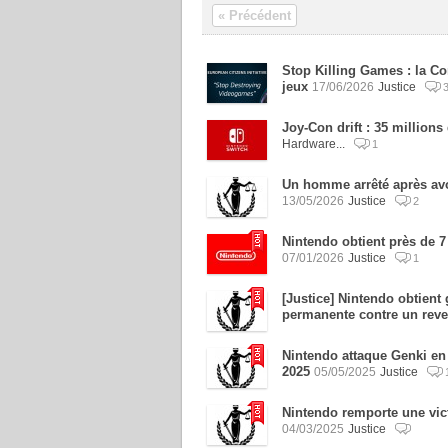
« Précédent
Stop Killing Games : la C
jeux
17/06/2026
Justice
Joy-Con drift : 35 million
Hardware...
1
Un homme arrêté après avo
13/05/2026
Justice
2
Nintendo obtient près de 7
07/01/2026
Justice
1
[Justice] Nintendo obtient 
permanente contre un rev
Nintendo attaque Genki en 
2025
05/05/2025
Justice
Nintendo remporte une vict
04/03/2025
Justice