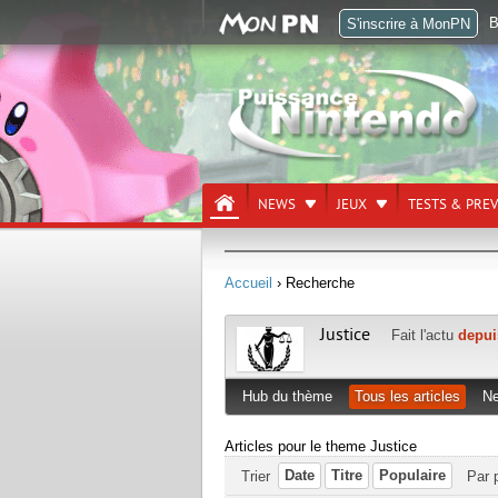
B
S'inscrire à MonPN
NEWS
JEUX
TESTS & PRE
Accueil
› Recherche
Justice
Fait l'actu
depui
Hub du thème
Tous les articles
N
Articles pour le theme Justice
Date
Titre
Populaire
Trier
Par 