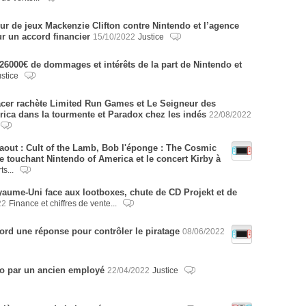
eur de jeux Mackenzie Clifton contre Nintendo et l’agence
r un accord financier
15/10/2022
Justice
t 26000€ de dommages et intérêts de la part de Nintendo et
ustice
cer rachète Limited Run Games et Le Seigneur des
ica dans la tourmente et Paradox chez les indés
22/08/2022
aout : Cult of the Lamb, Bob l'éponge : The Cosmic
e touchant Nintendo of America et le concert Kirby à
ts...
yaume-Uni face aux lootboxes, chute de CD Projekt et de
22
Finance et chiffres de vente...
ord une réponse pour contrôler le piratage
08/06/2022
do par un ancien employé
22/04/2022
Justice