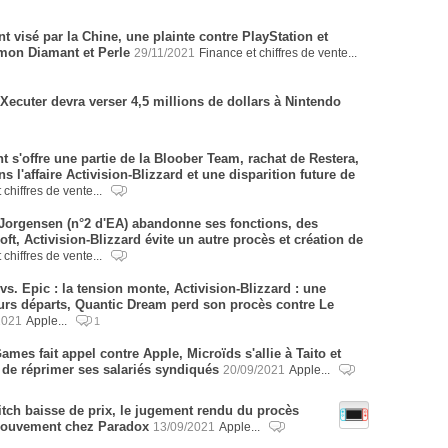
t visé par la Chine, une plainte contre PlayStation et
mon Diamant et Perle
29/11/2021
Finance et chiffres de vente...
ecuter devra verser 4,5 millions de dollars à Nintendo
t s'offre une partie de la Bloober Team, rachat de Restera,
s l'affaire Activision-Blizzard et une disparition future de
 chiffres de vente...
 Jorgensen (n°2 d'EA) abandonne ses fonctions, des
t, Activision-Blizzard évite un autre procès et création de
 chiffres de vente...
vs. Epic : la tension monte, Activision-Blizzard : une
eurs départs, Quantic Dream perd son procès contre Le
2021
Apple...
1
mes fait appel contre Apple, Microïds s'allie à Taito et
 de réprimer ses salariés syndiqués
20/09/2021
Apple...
tch baisse de prix, le jugement rendu du procès
mouvement chez Paradox
13/09/2021
Apple...