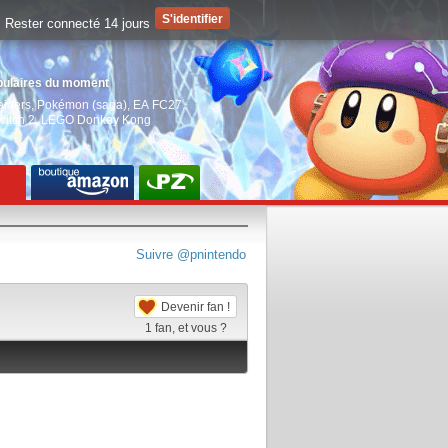
Rester connecté 14 jours
pulaires du moment
aiders
,
Pokémon (saga)
,
EA FC27
,
witch 2
,
LEGO Donkey Kong
Suivre @pnintendo
Devenir fan !
1
fan, et vous ?