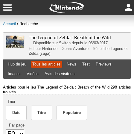
Accueil
› Recherche
The Legend of Zelda : Breath of the Wild
Disponible sur
Switch
depuis le 03/03/2017
Editeur
Nintendo
Genre
Aventure
Série
The Legend of
Zelda (saga)
Hub du jeu
Tous les articles
News
Test
Previews
Images
Vidéos
Avis des visiteurs
Articles pour le jeu The Legend of Zelda : Breath of the Wild
298 articles
trouvés
Trier
Date
Titre
Populaire
Par page