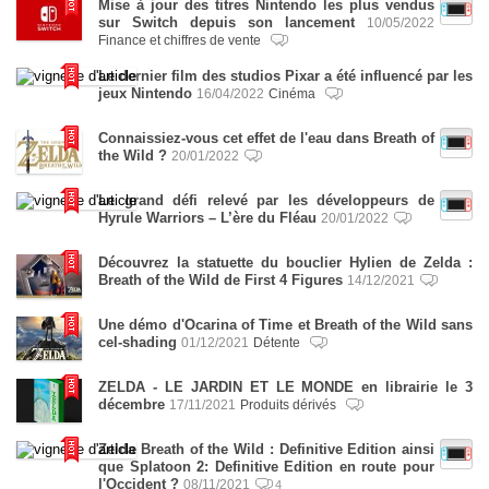
Mise à jour des titres Nintendo les plus vendus
sur Switch depuis son lancement
10/05/2022
Finance et chiffres de vente
Le dernier film des studios Pixar a été influencé par les
jeux Nintendo
16/04/2022
Cinéma
Connaissiez-vous cet effet de l'eau dans Breath of
the Wild ?
20/01/2022
Le grand défi relevé par les développeurs de
Hyrule Warriors – L’ère du Fléau
20/01/2022
Découvrez la statuette du bouclier Hylien de Zelda :
Breath of the Wild de First 4 Figures
14/12/2021
Une démo d'Ocarina of Time et Breath of the Wild sans
cel-shading
01/12/2021
Détente
ZELDA - LE JARDIN ET LE MONDE en librairie le 3
décembre
17/11/2021
Produits dérivés
Zelda Breath of the Wild : Definitive Edition ainsi
que Splatoon 2: Definitive Edition en route pour
l'Occident ?
08/11/2021
4