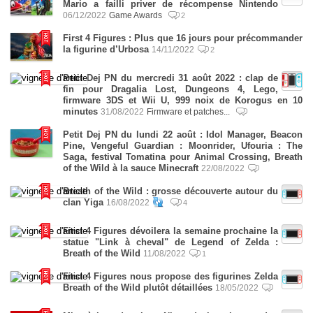
Mario a failli priver de récompense Nintendo
06/12/2022
Game Awards
2
First 4 Figures : Plus que 16 jours pour précommander
la figurine d’Urbosa
14/11/2022
2
Petit Dej PN du mercredi 31 août 2022 : clap de
fin pour Dragalia Lost, Dungeons 4, Lego,
firmware 3DS et Wii U, 999 noix de Korogus en 10
minutes
31/08/2022
Firmware et patches...
Petit Dej PN du lundi 22 août : Idol Manager, Beacon
Pine, Vengeful Guardian : Moonrider, Ufouria : The
Saga, festival Tomatina pour Animal Crossing, Breath
of the Wild à la sauce Minecraft
22/08/2022
Breath of the Wild : grosse découverte autour du
clan Yiga
16/08/2022
4
First 4 Figures dévoilera la semaine prochaine la
statue "Link à cheval" de Legend of Zelda :
Breath of the Wild
11/08/2022
1
First 4 Figures nous propose des figurines Zelda
Breath of the Wild plutôt détaillées
18/05/2022