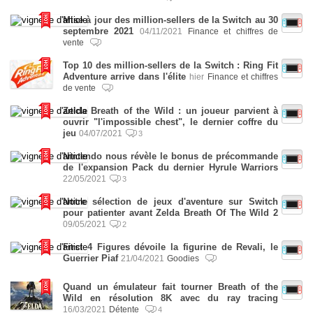
Mise à jour des million-sellers de la Switch au 30
septembre 2021
04/11/2021
Finance et chiffres de
vente
Top 10 des million-sellers de la Switch : Ring Fit
Adventure arrive dans l'élite
hier
Finance et chiffres
de vente
Zelda Breath of the Wild : un joueur parvient à
ouvrir "l'impossible chest", le dernier coffre du
jeu
04/07/2021
3
Nintendo nous révèle le bonus de précommande
de l'expansion Pack du dernier Hyrule Warriors
22/05/2021
3
Notre sélection de jeux d'aventure sur Switch
pour patienter avant Zelda Breath Of The Wild 2
09/05/2021
2
First 4 Figures dévoile la figurine de Revali, le
Guerrier Piaf
21/04/2021
Goodies
Quand un émulateur fait tourner Breath of the
Wild en résolution 8K avec du ray tracing
16/03/2021
Détente
4