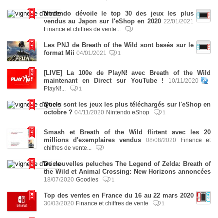
Nintendo dévoile le top 30 des jeux les plus
vendus au Japon sur l'eShop en 2020
22/01/2021
Finance et chiffres de vente...
Les PNJ de Breath of the Wild sont basés sur le
format Mii
04/01/2021
1
[LIVE] La 100e de PlayN! avec Breath of the Wild
maintenant en Direct sur YouTube !
10/11/2020
PlayN!...
1
Quels sont les jeux les plus téléchargés sur l'eShop en
octobre ?
04/11/2020
Nintendo eShop
1
Smash et Breath of the Wild flirtent avec les 20
millions d'exemplaires vendus
08/08/2020
Finance et
chiffres de vente...
De nouvelles peluches The Legend of Zelda: Breath of
the Wild et Animal Crossing: New Horizons annoncées
18/07/2020
Goodies
1
Top des ventes en France du 16 au 22 mars 2020
30/03/2020
Finance et chiffres de vente
1