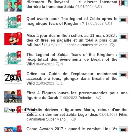
Hidemaro Fujibayashi : le discret intendant
derrière la franchise Zelda
07/01/2024
1
Quel avenir pour The legend of Zelda après le
magnifique Tears of Kingdom ?
17/05/2023
3
Mise à jour des million-sellers au 31 mars 2023 :
des chiffres en pagaille et un total à plus d'un
milliard !
09/05/2023
Finance et chiffres de vente
The Legend of Zelda: Tears of the Kingdom :
récapitulatif des évènements de Breath of the
Wild
06/05/2023
3
Grâce au Guide de l'explorateur maintenant
accessible à tous, plongez dans Breath of the
Wild
21/03/2023
1
First 4 Figures ouvre les précommandes pour une
figurine de Daruk
11/03/2023
Détente...
Produits dérivés : figurines Mario, retour d'amiibo
Zelda, un dernier set Zelda Lego Ideas
03/01/2023
Films
d'animation Super Mario...
Game Awards 2017 : quand le combat Link Vs