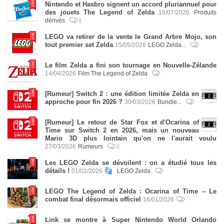
Nintendo et Hasbro signent un accord pluriannuel pour
des jouets The Legend of Zelda
16/07/2026
Produits
dérivés
1
LEGO va retirer de la vente le Grand Arbre Mojo, son
tout premier set Zelda
15/05/2026
LEGO Zelda...
Le film Zelda a fini son tournage en Nouvelle-Zélande
14/04/2026
Film The Legend of Zelda
[Rumeur] Switch 2 : une édition limitée Zelda en
approche pour fin 2026 ?
30/03/2026
Bundle...
[Rumeur] Le retour de Star Fox et d'Ocarina of
Time sur Switch 2 en 2026, mais un nouveau
Mario 3D plus lointain qu'on ne l'aurait voulu
27/03/2026
Rumeurs
2
Les LEGO Zelda se dévoilent : on a étudié tous les
détails !
01/02/2026
LEGO Zelda
LEGO The Legend of Zelda : Ocarina of Time – Le
combat final désormais officiel
16/01/2026
Link se montre à Super Nintendo World Orlando