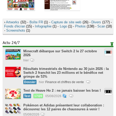
›
Artworks
(32) -
Boîte FR
(1) -
Capture de site web
(26) -
Divers
(177) -
Fonds d'écran
(15) -
Infographie
(1) -
Logo
(1) -
Photos
(138) -
Scan
(18)
-
Screenshots
(1)
Actu 24/7
Minecraft débarque sur Switch 2 le 27 octobre
2026
hier
Résultats trimestriels de Nintendo au 30 juin 2026 : la
Switch 2 franchit les 23 millions et le bénéfice net
grimpe de 53%
Dossier
hier
Finance et chiffres de vente
Test de Heave Ho 2 : ne jamais baisser les bras !
Test
17/20
05/08/2026
Pokémon et Adidas présentent leur collaboration :
découvrez les 12 paires de chaussures à venir !
05/08/2026