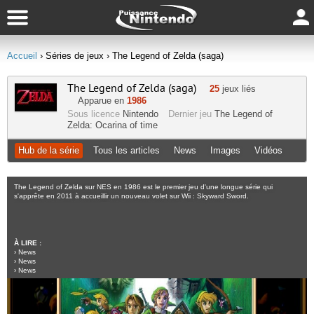
Accueil
› Séries de jeux
› The Legend of Zelda (saga)
The Legend of Zelda (saga)
25
jeux liés
Apparue en
1986
Sous licence
Nintendo
Dernier jeu
The Legend of
Zelda: Ocarina of time
Hub de la série
Tous les articles
News
Images
Vidéos
The Legend of Zelda sur NES en 1986 est le premier jeu d'une longue série qui
s'apprête en 2011 à accueillir un nouveau volet sur Wii : Skyward Sword.
À LIRE :
›
News
›
News
›
News