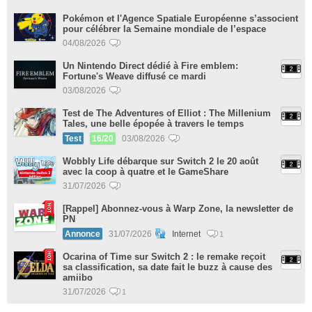
Pokémon et l'Agence Spatiale Européenne s’associent
pour célébrer la Semaine mondiale de l’espace
04/08/2026
Un Nintendo Direct dédié à Fire emblem:
Fortune's Weave diffusé ce mardi
03/08/2026
Test de The Adventures of Elliot : The Millenium
Tales, une belle épopée à travers le temps
Test
16/20
03/08/2026
Wobbly Life débarque sur Switch 2 le 20 août
avec la coop à quatre et le GameShare
31/07/2026
[Rappel] Abonnez-vous à Warp Zone, la newsletter de
PN
Annonce
31/07/2026
Internet
1
Ocarina of Time sur Switch 2 : le remake reçoit
sa classification, sa date fait le buzz à cause des
amiibo
31/07/2026
1