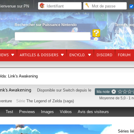
ienvenue sur PN
Rechercher sur Puissance Nintendo
Termes po
Splatoon R
Nintendo S
VIEWS
ARTICLES & DOSSIERS
ENCYCLO.
DISCORD
FORUM
lda: Link's Awakening
ink's Awakening
Disponible sur
Switch
depuis le
Ma note
Moyenne de 5,0 - 1 n
venture
Série
The Legend of Zelda (saga)
Test
Previews
Images
Vidéos
Avis des visiteurs
Séries li