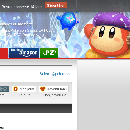
Rester connecté 14 jours
pulaires du moment
aiders
,
Pokémon (saga)
,
EA FC27
,
witch 2
,
LEGO Donkey Kong
Suivre @pnintendo
Mes jeux
Devenir fan !
ote
3
ajouts
1
fan, et vous ?
ées