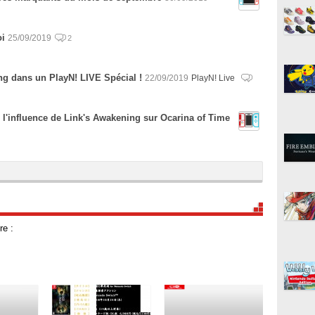
oi
25/09/2019
2
g dans un PlayN! LIVE Spécial !
22/09/2019
PlayN! Live
 l'influence de Link's Awakening sur Ocarina of Time
re :