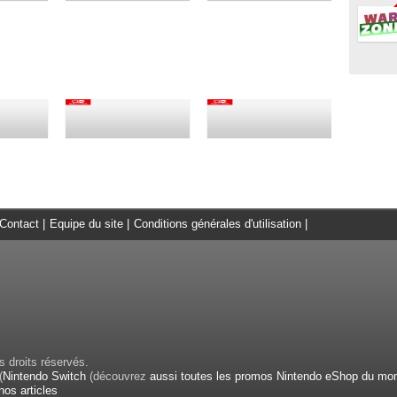
Contact
|
Equipe du site
|
Conditions générales d'utilisation
|
 droits réservés.
(
Nintendo Switch
(découvrez
aussi toutes les promos Nintendo eShop du mo
nos articles