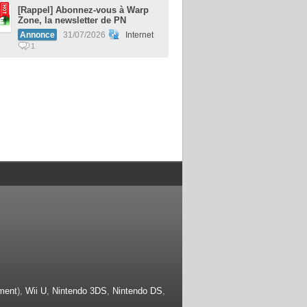
[Rappel] Abonnez-vous à Warp
Zone, la newsletter de PN
Annonce
31/07/2026
Internet
1
ment
),
Wii U
,
Nintendo 3DS
,
Nintendo DS
,