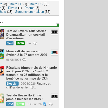
ks
(8) -
Boîte FR
(1) -
Boîte US
(2) -
r
(1) -
Divers
(1) -
Photos
(8) -
hots
(13) -
Screenshots maison
(32)
/7
Test de Tavern Talk Stories
Dreamwalker : un cocktail
d’aventures
Test
19/20
hier
Minecraft débarque sur
Switch 2 le 27 octobre 2026
06/08/2026
Résultats trimestriels de Nintendo
au 30 juin 2026 : la Switch 2
franchit les 23 millions et le
bénéfice net grimpe de 53%
Dossier
06/08/2026
Finance et
chiffres de vente
1
Test de Heave Ho 2 : ne
jamais baisser les bras !
Test
17/20
05/08/2026