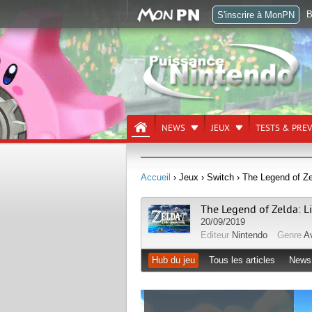
B
S'inscrire à MonPN
NEWS
JEUX
TESTS & PRE
Accueil
› Jeux
› Switch
› The Legend of Ze
The Legend of Zelda: L
20/09/2019
Editeur
Nintendo
Genre
A
Hub du jeu
Tous les articles
News