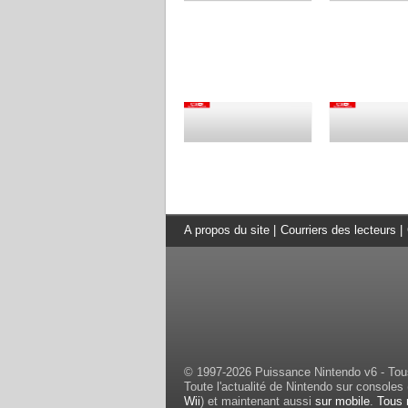
A propos du site
|
Courriers des lecteurs
|
© 1997-2026 Puissance Nintendo v6 - Tous
Toute l'actualité de Nintendo sur consoles 
Wii
) et maintenant aussi
sur mobile
.
Tous 