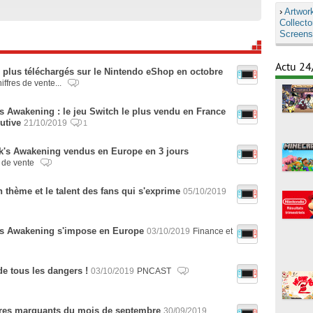
›
Artwor
Collecto
Screens
Actu 24
es plus téléchargés sur le Nintendo eShop en octobre
iffres de vente...
s Awakening : le jeu Switch le plus vendu en France
utive
21/10/2019
1
k's Awakening vendus en Europe en 3 jours
s de vente
 thème et le talent des fans qui s'exprime
05/10/2019
k's Awakening s'impose en Europe
03/10/2019
Finance et
e tous les dangers !
03/10/2019
PNCAST
titres marquants du mois de septembre
30/09/2019