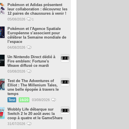
Pokémon et Adidas présentent
leur collaboration : découvrez les
12 paires de chaussures à venir !
05/08/2026
1
Pokémon et l'Agence Spatiale
Européenne s’associent pour
célébrer la Semaine mondiale de
l’espace
04/08/2026
Un Nintendo Direct dédié à
Fire emblem: Fortune's
Weave diffusé ce mardi
03/08/2026
Test de The Adventures of
Elliot : The Millenium Tales,
une belle épopée à travers le
temps
Test
16/20
03/08/2026
Wobbly Life débarque sur
Switch 2 le 20 août avec la
coop à quatre et le GameShare
31/07/2026