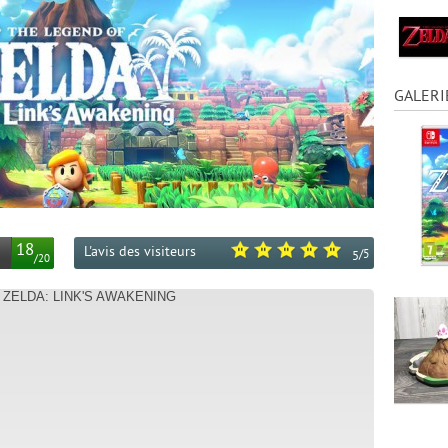
GALERI
18
L'avis des visiteurs
/
5
5
/
20
 ZELDA: LINK'S AWAKENING