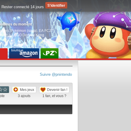
Rester connecté 14 jours
pulaires du moment
aiders
,
Pokémon (saga)
,
EA FC27
,
witch 2
,
LEGO Donkey Kong
Suivre @pnintendo
Mes jeux
Devenir fan !
ote
3
ajouts
1
fan, et vous ?