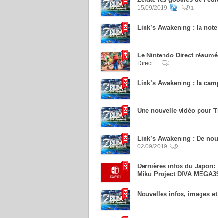
15/09/2019
1
Link’s Awakening : la not
Le Nintendo Direct résumé
Direct...
Link’s Awakening : la cam
Une nouvelle vidéo pour T
Link’s Awakening : De nou
02/09/2019
Dernières infos du Japon:
Miku Project DIVA MEGA39
Nouvelles infos, images e