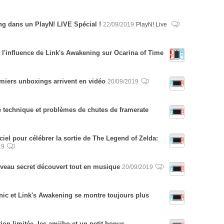
g dans un PlayN! LIVE Spécial !
22/09/2019
PlayN! Live
 l'influence de Link's Awakening sur Ocarina of Time
emiers unboxings arrivent en vidéo
20/09/2019
e technique et problèmes de chutes de framerate
ciel pour célébrer la sortie de The Legend of Zelda:
19
veau secret découvert tout en musique
20/09/2019
nic et Link's Awakening se montre toujours plus
tion limitée, les amiibo et un petit bonus