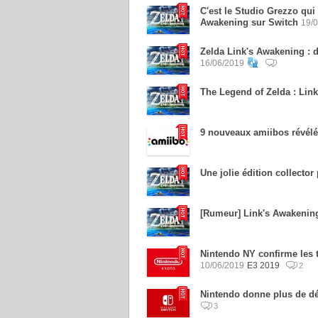
C'est le Studio Grezzo qui
Awakening sur Switch
19/
Zelda Link's Awakening : 
16/06/2019
The Legend of Zelda : Lin
9 nouveaux amiibos révélés
Une jolie édition collecto
[Rumeur] Link's Awakenin
Nintendo NY confirme les 
10/06/2019
E3 2019
2
Nintendo donne plus de dé
3