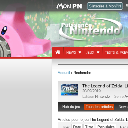
B
S'inscrire à MonPN
NEWS
JEUX
TESTS & PRE
Accueil
› Recherche
The Legend of Zelda: L
20/09/2019
Editeur
Nintendo
Genre
A
Hub du jeu
Tous les articles
News
Articles pour le jeu The Legend of Zelda: 
Date
Titre
Populaire
Trier
Par 