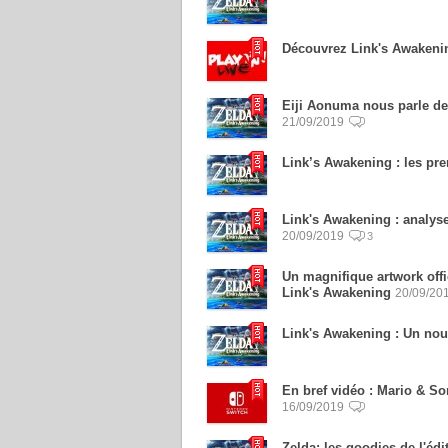
Découvrez Link's Awakenin
Eiji Aonuma nous parle de
21/09/2019
Link’s Awakening : les pr
Link's Awakening : analys
20/09/2019
3
Un magnifique artwork offi
Link's Awakening
20/09/20
Link's Awakening : Un nou
En bref vidéo : Mario & So
16/09/2019
Zelda: les goodies de l'édi