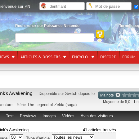
ienvenue sur PN
Rechercher sur Puissance Nintendo
Termes po
Splatoon R
Nintendo S
VIEWS
ARTICLES & DOSSIERS
ENCYCLO.
DISCORD
FORUM
ink's Awakening
Disponible sur
Switch
depuis le
Ma note
Moyenne de 5,0 - 1 n
venture
Série
The Legend of Zelda (saga)
Test
Previews
Images
Vidéos
Avis des visiteurs
Link's Awakening
41 articles trouvés
page
Type d'article