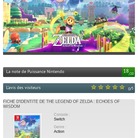
18
La note de Puissance Nintendo
/
20
L'avis des visiteurs
/
5
0
FICHE D'IDENTITÉ DE THE LEGEND OF ZELDA : ECHOES OF
WISDOM
Console :
Switch
Genre :
Action