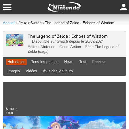
Accueil
› Jeux
› Switch
› The Legend of Zelda : Echoes of Wisdom
The Legend of Zelda : Echoes of Wisdom
Disponible sur
Switch
depuis le 26/09/2024
Editeur
Nintendo
Genre
Action
Série
The Legend of
Zelda (saga)
Hub du jeu
Tous les articles
News
Test
Preview
Images
Vidéos
Avis des visiteurs
À LIRE :
›
Test