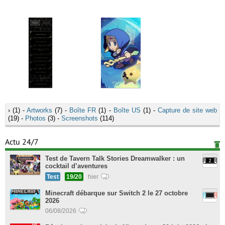
›
(1) -
Artworks
(7) -
Boîte FR
(1) -
Boîte US
(1) -
Capture de site web
(19) -
Photos
(3) -
Screenshots
(114)
Actu 24/7
Test de Tavern Talk Stories Dreamwalker : un
cocktail d’aventures
Test
19/20
hier
Minecraft débarque sur Switch 2 le 27 octobre
2026
06/08/2026