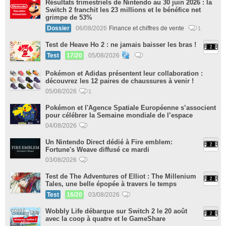
Résultats trimestriels de Nintendo au 30 juin 2026 : la
Switch 2 franchit les 23 millions et le bénéfice net
grimpe de 53%
Dossier
06/08/2026
Finance et chiffres de vente
1
Test de Heave Ho 2 : ne jamais baisser les bras !
Test
17/20
05/08/2026
Pokémon et Adidas présentent leur collaboration :
découvrez les 12 paires de chaussures à venir !
05/08/2026
1
Pokémon et l'Agence Spatiale Européenne s’associent
pour célébrer la Semaine mondiale de l’espace
04/08/2026
Un Nintendo Direct dédié à Fire emblem:
Fortune's Weave diffusé ce mardi
03/08/2026
Test de The Adventures of Elliot : The Millenium
Tales, une belle épopée à travers le temps
Test
16/20
03/08/2026
Wobbly Life débarque sur Switch 2 le 20 août
avec la coop à quatre et le GameShare