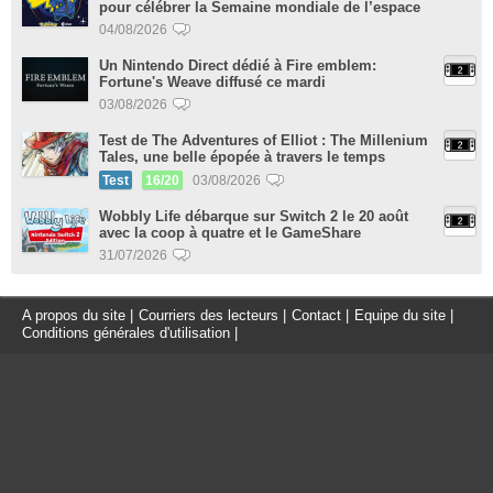
pour célébrer la Semaine mondiale de l’espace
04/08/2026
Un Nintendo Direct dédié à Fire emblem:
Fortune's Weave diffusé ce mardi
03/08/2026
Test de The Adventures of Elliot : The Millenium
Tales, une belle épopée à travers le temps
Test
16/20
03/08/2026
Wobbly Life débarque sur Switch 2 le 20 août
avec la coop à quatre et le GameShare
31/07/2026
A propos du site
|
Courriers des lecteurs
|
Contact
|
Equipe du site
|
Conditions générales d'utilisation
|