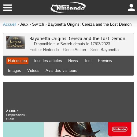
Accueil
› Jeux
› Switch
› Bayonetta Origins: Cereza and the Lost Demon
Bayonetta Origins: Cereza and the Lost Demon
Disponible sur
Switch
depuis le 17/03/2023
Editeur
Nintendo
Genre
Action
Série
Bayonetta
Hub du jeu
Tous les articles
News
Test
Preview
Images
Vidéos
Avis des visiteurs
À LIRE :
›
Impressions
›
Test