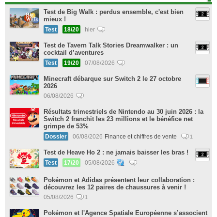
Test de Big Walk : perdus ensemble, c'est bien
mieux !
Test
18/20
hier
Test de Tavern Talk Stories Dreamwalker : un
cocktail d’aventures
Test
19/20
07/08/2026
Minecraft débarque sur Switch 2 le 27 octobre
2026
06/08/2026
Résultats trimestriels de Nintendo au 30 juin 2026 : la
Switch 2 franchit les 23 millions et le bénéfice net
grimpe de 53%
Dossier
06/08/2026
Finance et chiffres de vente
1
Test de Heave Ho 2 : ne jamais baisser les bras !
Test
17/20
05/08/2026
Pokémon et Adidas présentent leur collaboration :
découvrez les 12 paires de chaussures à venir !
05/08/2026
1
Pokémon et l'Agence Spatiale Européenne s’associent