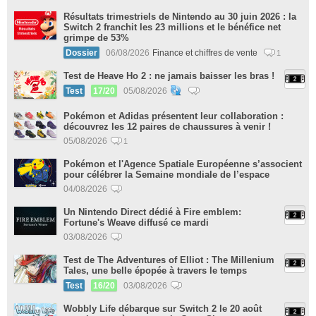
Résultats trimestriels de Nintendo au 30 juin 2026 : la
Switch 2 franchit les 23 millions et le bénéfice net
grimpe de 53%
Dossier
06/08/2026
Finance et chiffres de vente
1
Test de Heave Ho 2 : ne jamais baisser les bras !
Test
17/20
05/08/2026
Pokémon et Adidas présentent leur collaboration :
découvrez les 12 paires de chaussures à venir !
05/08/2026
1
Pokémon et l'Agence Spatiale Européenne s’associent
pour célébrer la Semaine mondiale de l’espace
04/08/2026
Un Nintendo Direct dédié à Fire emblem:
Fortune's Weave diffusé ce mardi
03/08/2026
Test de The Adventures of Elliot : The Millenium
Tales, une belle épopée à travers le temps
Test
16/20
03/08/2026
Wobbly Life débarque sur Switch 2 le 20 août