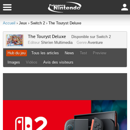
Accueil
› Jeux
› Switch 2
› The Touryst Deluxe
The Touryst Deluxe
Disponible sur
Switch 2
Editeur
Shin'en Multimedia
Genre
Aventure
Hub du jeu
Tous les articles
News
Test
Preview
Images
Vidéos
Avis des visiteurs