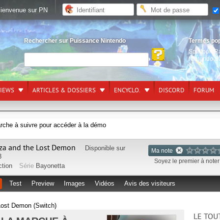
ienvenue sur PN
Rechercher sur Puissance Nintendo
Termes po
Splatoon R
Nintendo S
VIEWS
ARTICLES & DOSSIERS
ENCYCLO.
DISCORD
FORUM
arche à suivre pour accéder à la démo
eza and the Lost Demon
Disponible sur
Ma note
3
Soyez le premier à noter 
ction
Série
Bayonetta
Test
Preview
Images
Vidéos
Avis des visiteurs
Lost Demon (Switch)
LE TOU