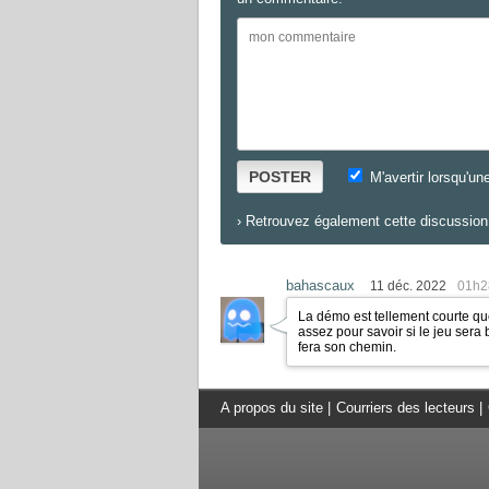
POSTER
M'avertir lorsqu'un
›
Retrouvez également cette discussion 
bahascaux
11 déc. 2022
01h2
La démo est tellement courte que
assez pour savoir si le jeu sera 
fera son chemin.
A propos du site
|
Courriers des lecteurs
|