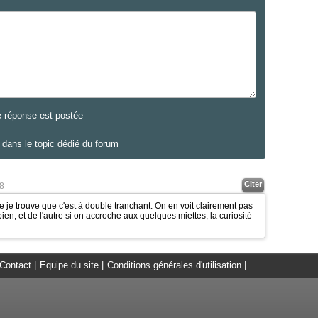
e réponse est postée
dans le topic dédié du forum
Citer
8
 je trouve que c'est à double tranchant. On en voit clairement pas
bien, et de l'autre si on accroche aux quelques miettes, la curiosité
Contact
|
Equipe du site
|
Conditions générales d'utilisation
|