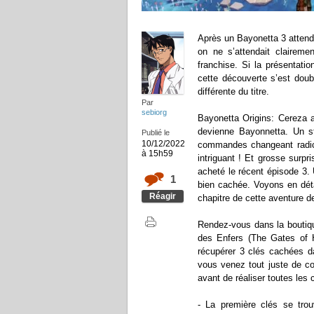
Après un Bayonetta 3 attend
on ne s’attendait claireme
franchise. Si la présentat
cette découverte s’est doub
différente du titre.
Par
sebiorg
Bayonetta Origins: Cereza 
devienne Bayonnetta. Un st
Publié le
10/12/2022
commandes changeant radical
à 15h59
intriguant ! Et grosse surpr
acheté le récent épisode 3.
1
bien cachée. Voyons en déta
Réagir
chapitre de cette aventure de
Rendez-vous dans la boutique
des Enfers (The Gates of H
récupérer 3 clés cachées dan
vous venez tout juste de c
avant de réaliser toutes les 
- La première clés se trou