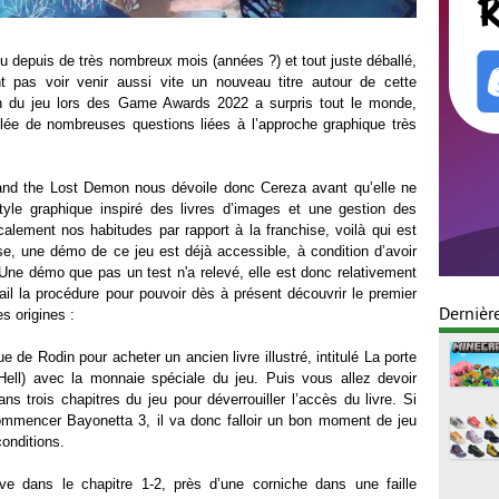
u depuis de très nombreux mois (années ?) et tout juste déballé,
nt pas voir venir aussi vite un nouveau titre autour de cette
ion du jeu lors des Game Awards 2022 a surpris tout le monde,
lée de nombreuses questions liées à l’approche graphique très
and the Lost Demon nous dévoile donc Cereza avant qu’elle ne
yle graphique inspiré des livres d’images et une gestion des
ement nos habitudes par rapport à la franchise, voilà qui est
ise, une démo de ce jeu est déjà accessible, à condition d’avoir
 Une démo que pas un test n'a relevé, elle est donc relativement
il la procédure pour pouvoir dès à présent découvrir le premier
Dernièr
s origines :
 de Rodin pour acheter un ancien livre illustré, intitulé La porte
ell) avec la monnaie spéciale du jeu. Puis vous allez devoir
s trois chapitres du jeu pour déverrouiller l’accès du livre. Si
ommencer Bayonetta 3, il va donc falloir un bon moment de jeu
conditions.
ve dans le chapitre 1-2, près d’une corniche dans une faille