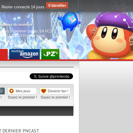
Rester connecté 14 jours
pulaires du moment
aiders
,
Pokémon (saga)
,
EA FC27
,
witch 2
,
LEGO Donkey Kong
Mes jeux
Devenir fan !
!
Soyez le premier !
Soyez le premier !
T DERNIER PNCAST