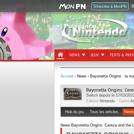
B
S'inscrire à MonPN
NEWS
JEUX
TESTS & PRE
Accueil
› News
› Bayonetta Origins : la m
Bayonetta Origins: Cer
Switch
depuis le 17/03/202
Editeur
Nintendo
Genre
A
Hub du jeu
Tous les articles
News
News Bayonetta Origins: Cereza and the 