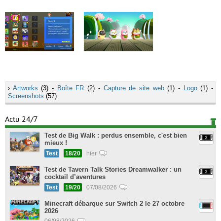
›
Artworks
(3) -
Boîte FR
(2) -
Capture de site web
(1) -
Logo
(1) -
Screenshots
(57)
Actu 24/7
Test de Big Walk : perdus ensemble, c'est bien
mieux !
Test
18/20
hier
Test de Tavern Talk Stories Dreamwalker : un
cocktail d’aventures
Test
19/20
07/08/2026
Minecraft débarque sur Switch 2 le 27 octobre
2026
06/08/2026