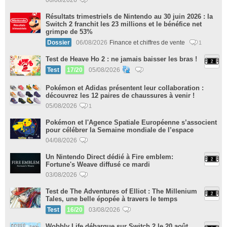
Résultats trimestriels de Nintendo au 30 juin 2026 : la
Switch 2 franchit les 23 millions et le bénéfice net
grimpe de 53%
Dossier
06/08/2026
Finance et chiffres de vente
1
Test de Heave Ho 2 : ne jamais baisser les bras !
Test
17/20
05/08/2026
Pokémon et Adidas présentent leur collaboration :
découvrez les 12 paires de chaussures à venir !
05/08/2026
1
Pokémon et l'Agence Spatiale Européenne s’associent
pour célébrer la Semaine mondiale de l’espace
04/08/2026
Un Nintendo Direct dédié à Fire emblem:
Fortune's Weave diffusé ce mardi
03/08/2026
Test de The Adventures of Elliot : The Millenium
Tales, une belle épopée à travers le temps
Test
16/20
03/08/2026
Wobbly Life débarque sur Switch 2 le 20 août