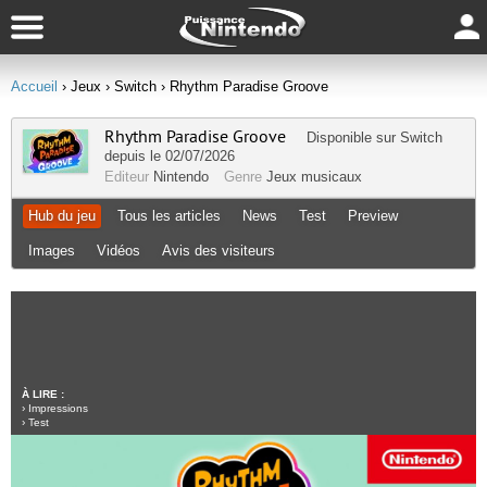
Accueil
› Jeux
› Switch
› Rhythm Paradise Groove
Rhythm Paradise Groove
Disponible sur
Switch
depuis le 02/07/2026
Editeur
Nintendo
Genre
Jeux musicaux
Hub du jeu
Tous les articles
News
Test
Preview
Images
Vidéos
Avis des visiteurs
À LIRE :
›
Impressions
›
Test