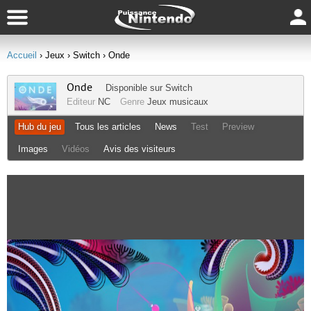
Accueil
› Jeux
› Switch
› Onde
Onde
Disponible sur
Switch
Editeur
NC
Genre
Jeux musicaux
Hub du jeu
Tous les articles
News
Test
Preview
Images
Vidéos
Avis des visiteurs