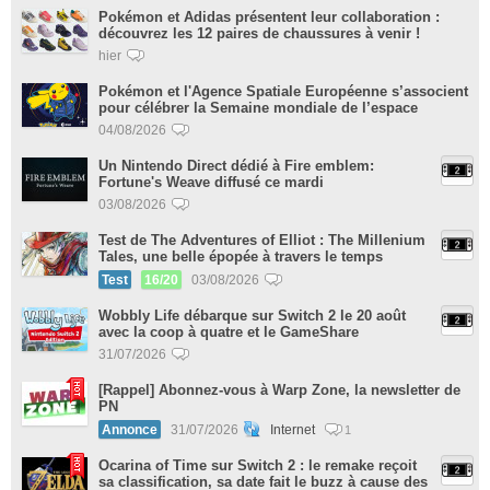
Pokémon et Adidas présentent leur collaboration :
découvrez les 12 paires de chaussures à venir !
hier
Pokémon et l'Agence Spatiale Européenne s’associent
pour célébrer la Semaine mondiale de l’espace
04/08/2026
Un Nintendo Direct dédié à Fire emblem:
Fortune's Weave diffusé ce mardi
03/08/2026
Test de The Adventures of Elliot : The Millenium
Tales, une belle épopée à travers le temps
Test
16/20
03/08/2026
Wobbly Life débarque sur Switch 2 le 20 août
avec la coop à quatre et le GameShare
31/07/2026
[Rappel] Abonnez-vous à Warp Zone, la newsletter de
PN
Annonce
31/07/2026
Internet
1
Ocarina of Time sur Switch 2 : le remake reçoit
sa classification, sa date fait le buzz à cause des